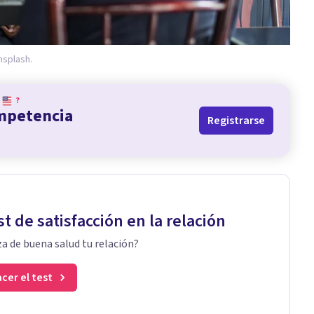
nsplash.
?
ompetencia
Registrarse
st de satisfacción en la relación
a de buena salud tu relación?
cer el test