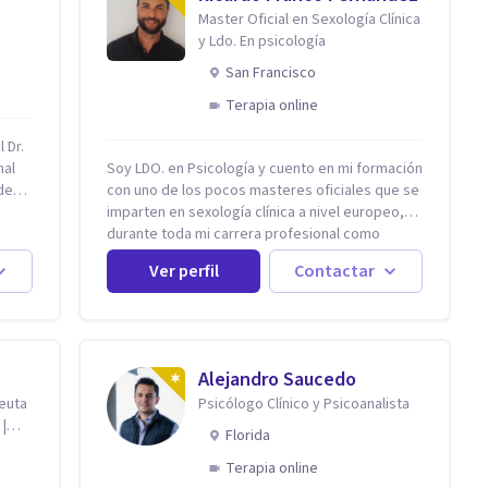
Master Oficial en Sexología Clínica
y Ldo. En psicología
San Francisco
Terapia online
 Dr.
nal
Soy LDO. en Psicología y cuento en mi formación
de
con uno de los pocos masteres oficiales que se
imparten en sexología clínica a nivel europeo,
durante toda mi carrera profesional como
te el
psicólogo-sexólogo he estado enfocado en la
Ver perfil
Contactar
ntal.
terapia sexual desde una perspectiva
iedad
multidisciplinar BIO-PSICO-SOCIAL ya que
aunque las bases de mi trabajo son
rapia
psicológicas, si no se tienen en consideración
otros factores la terapia puede no funcionar al
Alejandro Saucedo
tener una visión demasiado simplista,
peuta
Psicólogo Clínico y Psicoanalista
es
excluyendo de antemano otros factores que
 |
pueden influir. Mi intención es ayudar para
Florida
conseguir una mejora global de tu sexualidad,
Terapia online
considerando cada caso como algo particular e