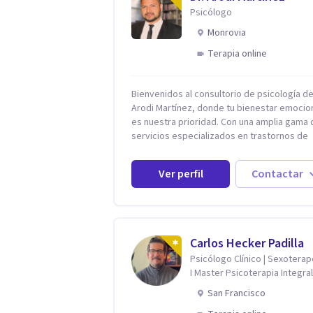
Psicólogo
Monrovia
Terapia online
Bienvenidos al consultorio de psicología del
Arodi Martínez, donde tu bienestar emocio
es nuestra prioridad. Con una amplia gama 
servicios especializados en trastornos de
ansiedad, depresión y otros trastornos
emocionales, estamos dedicados a ofrecer
Ver perfil
Contactar
mejor tratamiento para mejorar tu salud me
En nuestro consultorio, ofrecemos una var
de terapias y tratamientos diseñados para
satisfacer tus necesidades específicas: Te
para Trastornos de Ansiedad y Depresión:
Carlos Hecker Padilla
Somos expertos en el tratamiento de la
Psicólogo Clínico | Sexotera
ansiedad y la depresión, utilizando enfoqu
I Master Psicoterapia Integral
basados en evidencia para ayudarte a
Terapeuta de Pareja
recuperar tu bienestar emocional. Terapia
San Francisco
Individual, de Pareja y Familiar: Trabajamos