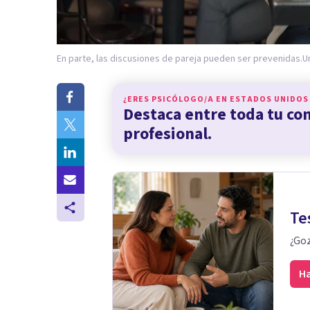
En parte, las discusiones de pareja pueden ser prevenidas.
U
¿ERES PSICÓLOGO/A EN
ESTADOS UNIDOS
Destaca entre toda tu c
profesional.
Te
¿Goz
Ha