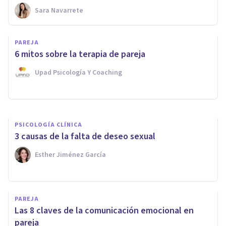
Sara Navarrete
PAREJA
PAREJA
¿Son más infieles los hombres
6 mitos sobre la terapia de pareja
o las mujeres?
Upad Psicología Y Coaching
Xavier Molina
PSICOLOGÍA CLÍNICA
3 causas de la falta de deseo sexual
Esther Jiménez García
PAREJA
Las 8 claves de la comunicación emocional en
pareja