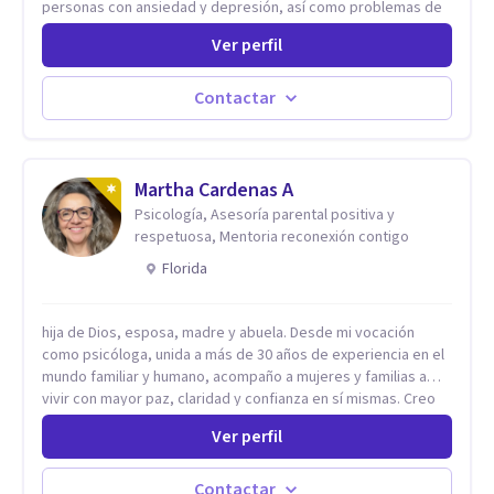
personas con ansiedad y depresión, así como problemas de
conducta y comportamiento. Desarrollo de personas
Ver perfil
maximizando su potencial y elevando su desempeño.
Estableciendo metas a corto y largo plazo, es vital para la
vida de cada uno tener su propia vision.
Contactar
Martha Cardenas A
Psicología, Asesoría parental positiva y
respetuosa, Mentoria reconexión contigo
Florida
hija de Dios, esposa, madre y abuela. Desde mi vocación
como psicóloga, unida a más de 30 años de experiencia en el
mundo familiar y humano, acompaño a mujeres y familias a
vivir con mayor paz, claridad y confianza en sí mismas. Creo
profundamente que la vida está hecha de etapas, y que cada
Ver perfil
ciclo —personal, emocional, espiritual y familiar— trae
oportunidades de crecimiento. Por eso utilizo una
combinación de psicología positiva, enfoque humanista,
Contactar