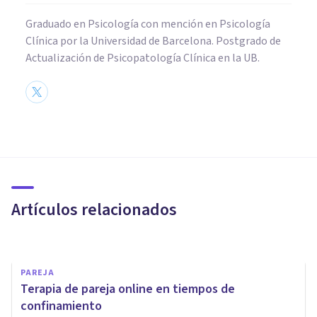
Graduado en Psicología con mención en Psicología
Clínica por la Universidad de Barcelona. Postgrado de
Actualización de Psicopatología Clínica en la UB.
PAREJA
¿Tu relación de pareja es
problemática? Los detalles
cuentan
Artículos relacionados
Ana Romero Gómez
PAREJA
Terapia de pareja online en tiempos de
confinamiento