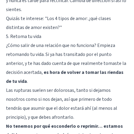
y nunca es tarde para rectificar. Cambia de dirección si así lo
sientes.
Quizás te interese: "
Los 4 tipos de amor: ¿qué clases
distintas de amor existen?
"
5. Retoma tu vida
¿Cómo salir de una relación que no funciona? Empieza
retomando tu vida. Si ya has transitado por el punto
anterior, y te has dado cuenta de que realmente tomaste la
decisión acertada,
es hora de volver a tomar las riendas
de tu vida
.
Las rupturas suelen ser dolorosas, tanto si dejamos
nosotros como si nos dejan, así que primero de todo
tendrás que asumir que el dolor estará ahí (al menos al
principio), y que debes afrontarlo.
No tenemos por qué esconderlo o reprimir… estamos