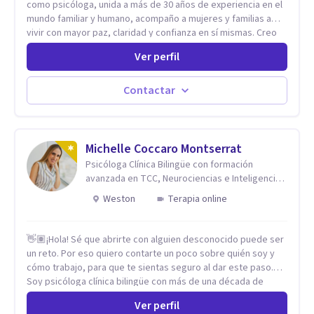
como psicóloga, unida a más de 30 años de experiencia en el
mundo familiar y humano, acompaño a mujeres y familias a
vivir con mayor paz, claridad y confianza en sí mismas. Creo
profundamente que la vida está hecha de etapas, y que cada
Ver perfil
ciclo —personal, emocional, espiritual y familiar— trae
oportunidades de crecimiento. Por eso utilizo una
combinación de psicología positiva, enfoque humanista,
Contactar
herramientas contemporáneas de bienestar mental y
espiritualidad, para que puedas recorrer tu propio camino
sintiéndote sostenida, acompañada y más segura de quién
eres. Mi misión es ayudarte a ordenar tu mundo interior, sanar
Michelle Coccaro Montserrat
lo que aún pesa, fortalecer tu autoestima, transformar la
Psicóloga Clínica Bilingüe con formación
relación contigo misma y con quienes amas, y enseñarte
avanzada en TCC, Neurociencias e Inteligencia
herramientas prácticas para navegar la vida familiar con amor,
Emocional.
Weston
Terapia online
límites sanos, serenidad y propósito. Trabajo desde una
mirada integral donde la mente, las emociones, la historia
familiar y la fe se encuentran para crear procesos
👋🏽¡Hola! Sé que abrirte con alguien desconocido puede ser
terapéuticos transformadores, cálidos y profundamente
un reto. Por eso quiero contarte un poco sobre quién soy y
humanos. Te acompaño a encontrar claridad, paz y propósito
cómo trabajo, para que te sientas seguro al dar este paso.
en cada etapa de tu vida.
Soy psicóloga clínica bilingüe con más de una década de
experiencia. He dictado conferencias, escrito artículos y
Ver perfil
ejercido como profesora universitaria. Un dato curioso: he