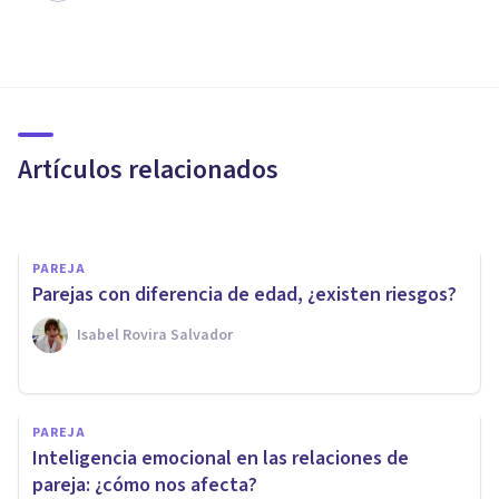
PAREJA
Seguir en contacto con tu ex-
pareja dice esto sobre ti
Artículos relacionados
Arturo Torres
PAREJA
Parejas con diferencia de edad, ¿existen riesgos?
Isabel Rovira Salvador
PAREJA
Falta de comunicación en la
PAREJA
pareja: 8 maneras en las que
Inteligencia emocional en las relaciones de
se expresa
pareja: ¿cómo nos afecta?