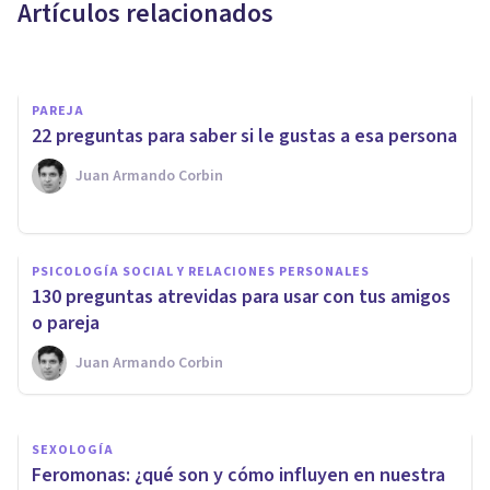
Artículos relacionados
Esther Jiménez García
PAREJA
22 preguntas para saber si le gustas a esa persona
Juan Armando Corbin
PAREJA
PSICOLOGÍA SOCIAL Y RELACIONES PERSONALES
¿Por qué me equivoco a la hora
130 preguntas atrevidas para usar con tus amigos
de buscar pareja?
o pareja
Juan Armando Corbin
Tomás Santa Cecilia
SEXOLOGÍA
Feromonas: ¿qué son y cómo influyen en nuestra