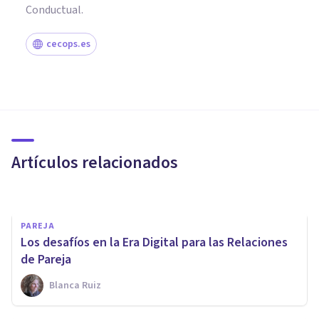
Conductual.
cecops.es
PAREJA
La infidelidad: el segundo
problema más importante en
las relaciones de pareja
Artículos relacionados
Lorena Pérez
PAREJA
Los desafíos en la Era Digital para las Relaciones
de Pareja
Blanca Ruiz
PAREJA
¿Las relaciones surgidas en