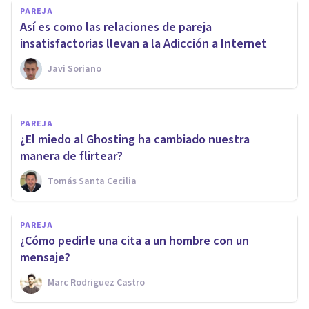
PAREJA
apps de citas son menos
Así es como las relaciones de pareja
duraderas?
insatisfactorias llevan a la Adicción a Internet
Javi Soriano
Javi Soriano
PAREJA
¿El miedo al Ghosting ha cambiado nuestra
manera de flirtear?
Tomás Santa Cecilia
PAREJA
​¿Cómo pedirle una cita a un hombre con un
mensaje?
Marc Rodriguez Castro