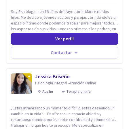
Soy Psicóloga, con 16 años de trayectoria. Madre de dos
hijos. Me dedico a jóvenes adultos y parejas , brindándoles un
espacio íntimo donde podamos trabajar para mejorar todos
los aspectos de sus vidas. Conozco primero a los padres, en
el caso de niños u adolescentes, para luego seguir la terapia
Ver perfil
con sus hijos, apuntalándolos en su futuro personal,
universitario y profesional, siempre conteniendo
paralelamente a los padres y brindándoles un espacio de
Contactar
seguridad. Hago terapia de pareja y adultos con método
integrativo. Más información en: intherapy.today
Jessica Briseño
Psicología Integral -Atención Online
Austin
Terapia online
¿Estas atravesando un momento difícil o estas deseando un
cambio en tu vida?... Te ofrezco un espacio abierto y
respetuoso donde podrás hablar con libertad y comenzar a
trabajar en lo que hoy te preocupa. Me especializo en