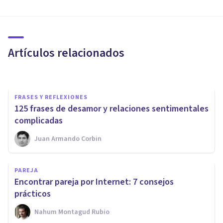
¿Podemos aprender a mejorar
la forma de relacionarnos con
nuestra pareja?
Artículos relacionados
Victor Sánchez
FRASES Y REFLEXIONES
125 frases de desamor y relaciones sentimentales
complicadas
Juan Armando Corbin
PAREJA
Mi pareja se enfada y no me
PAREJA
habla: por qué ocurre y qué
Encontrar pareja por Internet: 7 consejos
hacer
prácticos
Nahum Montagud Rubio
Oscar Castillero Mimenza