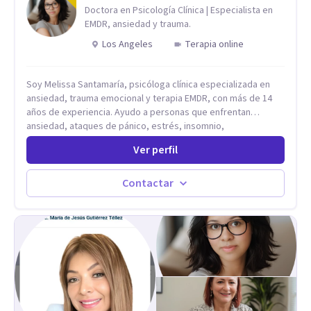
Doctora en Psicología Clínica | Especialista en
EMDR, ansiedad y trauma.
Los Angeles
Terapia online
Soy Melissa Santamaría, psicóloga clínica especializada en
ansiedad, trauma emocional y terapia EMDR, con más de 14
años de experiencia. Ayudo a personas que enfrentan
ansiedad, ataques de pánico, estrés, insomnio,
pensamientos intrusivos, baja autoestima y experiencias
Ver perfil
difíciles que continúan afectando su bienestar. Trabajo con
EMDR, terapia cognitivo-conductual y terapias contextuales
basadas en evidencia científica para ayudarte a comprender
Contactar
el origen de tu malestar, sanar heridas emocionales y
desarrollar herramientas para una vida más equilibrada.
Acompaño a adultos, adolescentes, parejas y familias en
procesos de crecimiento personal, regulación emocional y
recuperación del bienestar psicológico. Ofrezco terapia
online en español para personas que viven en Estados Unidos
y otros países, brindando un espacio seguro, confidencial y
cercano donde puedas sentirte comprendido y acompañado
en cada etapa de tu proceso.