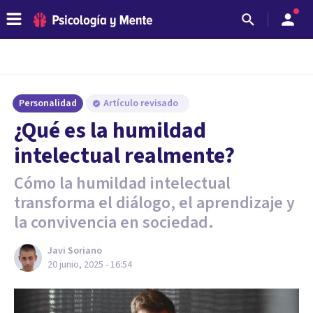
Personalidad
Artículo revisado
¿Qué es la humildad
intelectual realmente?
Cómo la humildad intelectual
transforma el diálogo, el aprendizaje y
la convivencia en sociedad.
Javi Soriano
20 junio, 2025 - 16:54