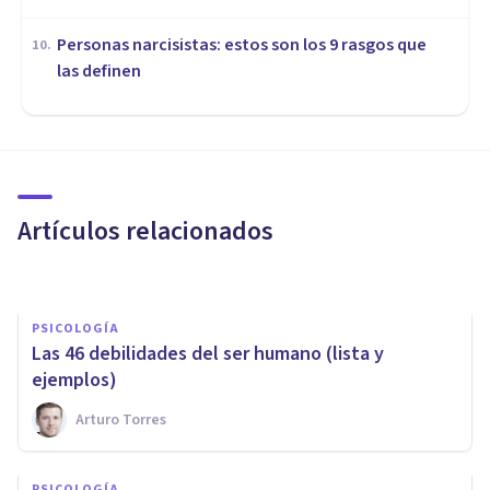
Personas narcisistas: estos son los 9 rasgos que
10
.
las definen
PERSONALIDAD
¿Qué puede revelar sobre tu
Personalidad el Test del
Eneagrama?
Artículos relacionados
Psicología Y Mente
PSICOLOGÍA
Las 46 debilidades del ser humano (lista y
ejemplos)
Arturo Torres
PSICOLOGÍA
PSICOLOGÍA