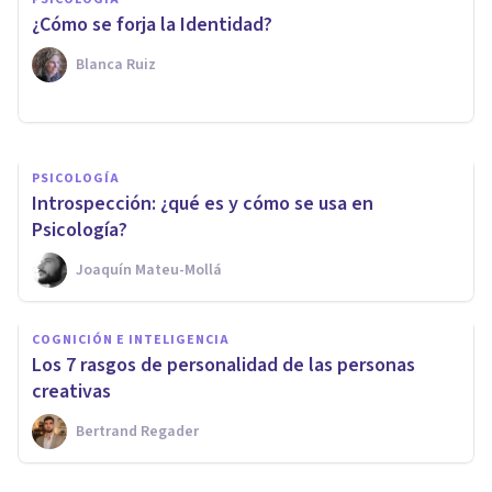
Las 10 habilidades para la vida
¿Cómo se forja la Identidad?
más importantes
Blanca Ruiz
Nahum Montagud Rubio
PSICOLOGÍA
Introspección: ¿qué es y cómo se usa en
Psicología?
Joaquín Mateu-Mollá
COGNICIÓN E INTELIGENCIA
Los 7 rasgos de personalidad de las personas
creativas
Bertrand Regader