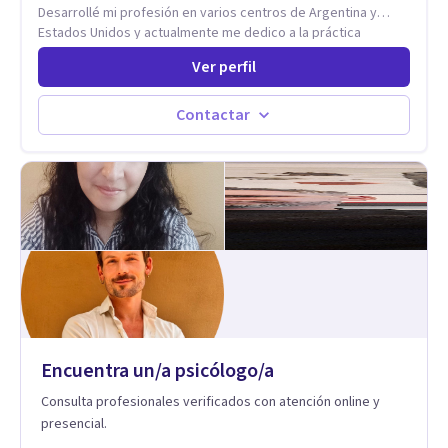
Desarrollé mi profesión en varios centros de Argentina y
Estados Unidos y actualmente me dedico a la práctica
privada. Utilizo terapias cognitivas conductuales basadas en
Ver perfil
evidencia científica con comprobados resultados. Los
objetivos terapéuticos están centrados en brindar
herramientas concretas para el cambio, que permitan
Contactar
desarrollar nuevas habilidades y estrategias basadas en la
salud y calidad de vida.
Encuentra un/a psicólogo/a
Consulta profesionales verificados con atención online y
presencial.