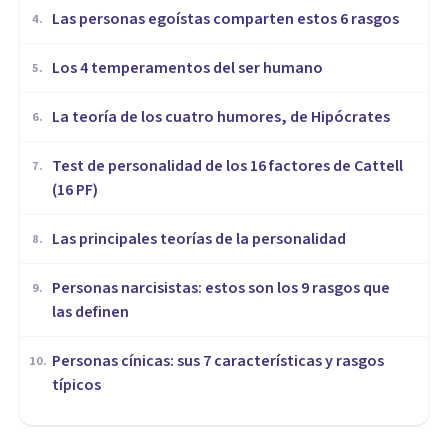
Las personas egoístas comparten estos 6 rasgos
4
.
Los 4 temperamentos del ser humano
5
.
​La teoría de los cuatro humores, de Hipócrates
6
.
Test de personalidad de los 16 factores de Cattell
7
.
(16 PF)
Las principales teorías de la personalidad
8
.
Personas narcisistas: estos son los 9 rasgos que
9
.
las definen
Personas cínicas: sus 7 características y rasgos
10
.
típicos
PERSONALIDAD