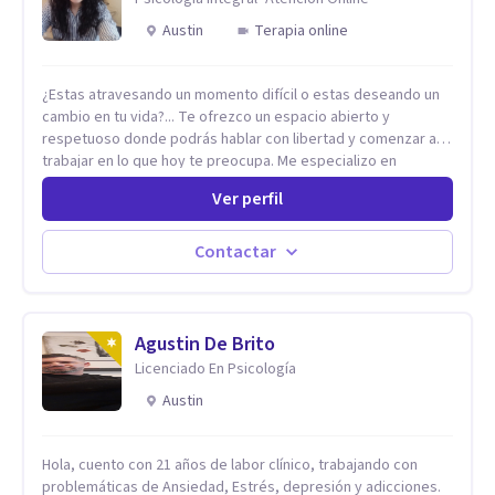
Austin
Terapia online
¿Estas atravesando un momento difícil o estas deseando un
cambio en tu vida?... Te ofrezco un espacio abierto y
respetuoso donde podrás hablar con libertad y comenzar a
trabajar en lo que hoy te preocupa. Me especializo en
Trastornos de Ansiedad y a lo largo de mi experiencia
Ver perfil
profesional he acompañado a muchas Familias y Parejas con
distintas problemáticas como el manejo del estrés,
Autoestima, Gestión de la Ira, Depresión, Retos en la Crianza,
Contactar
Codependencia, Celos, entre otros. Cuento con más de 12
años de experiencia en el área de la Salud mental y he
trabajado en distintos contextos clínicos con niños,
Adolescentes y Adultos
Agustin De Brito
Licenciado En Psicología
Austin
Hola, cuento con 21 años de labor clínico, trabajando con
problemáticas de Ansiedad, Estrés, depresión y adicciones.