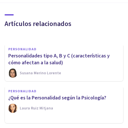
Música y personalidad: ¿qué
vinculación tienen?
Artículos relacionados
Bertrand Regader
PERSONALIDAD
Personalidades tipo A, B y C (características y
cómo afectan a la salud)
Susana Merino Lorente
PERSONALIDAD
PERSONALIDAD
La Teoría de la Personalidad
¿Qué es la Personalidad según la Psicología?
de Eysenck: el modelo PEN
Laura Ruiz Mitjana
Jonathan García-Allen