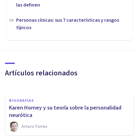
las definen
Personas cínicas: sus 7 características y rasgos
10
.
típicos
PERSONALIDAD
La teoría de la personalidad de
Marvin Zuckerman
Artículos relacionados
Arturo Torres
BIOGRAFÍAS
Karen Horney y su teoría sobre la personalidad
neurótica
Arturo Torres
PSICOLOGÍA
​Albert Bandura, galardonado