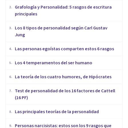
Grafología y Personalidad: 5 rasgos de escritura
2
.
principales
​Los 8 tipos de personalidad según Carl Gustav
3
.
Jung
Las personas egoístas comparten estos 6 rasgos
4
.
Los 4 temperamentos del ser humano
5
.
​La teoría de los cuatro humores, de Hipócrates
6
.
Test de personalidad de los 16 factores de Cattell
7
.
(16 PF)
Las principales teorías de la personalidad
8
.
Personas narcisistas: estos son los 9 rasgos que
9
.