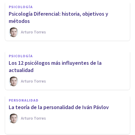
PSICOLOGÍA
con la Medalla Nacional de la
Psicología Diferencial: historia, objetivos y
Ciencia
métodos
Arturo Torres
Jonathan García-Allen
PSICOLOGÍA
​Los 12 psicólogos más influyentes de la
actualidad
Arturo Torres
PERSONALIDAD
La teoría de la personalidad de Iván Pávlov
Arturo Torres