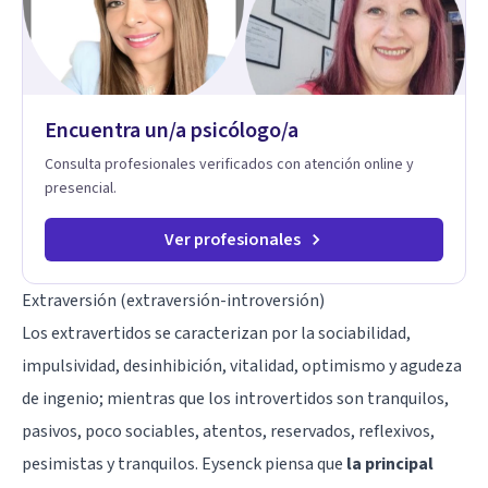
tanto en mujeres como en hombres. La sexualidad es de
enorme importancia tanto para el bienestar físico y mental
como a nivel personal para una buena autoestima y una
relación saludable de pareja.
Encuentra un/a psicólogo/a
Consulta profesionales verificados con atención online y
presencial.
Ver profesionales
Extraversión (extraversión-introversión)
Los
extravertidos
se caracterizan por la sociabilidad,
impulsividad, desinhibición, vitalidad, optimismo y agudeza
de ingenio; mientras que los introvertidos son tranquilos,
pasivos, poco sociables, atentos, reservados, reflexivos,
pesimistas y tranquilos. Eysenck piensa que
la principal