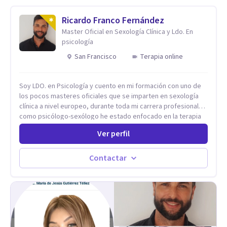
Ricardo Franco Fernández
Master Oficial en Sexología Clínica y Ldo. En
psicología
San Francisco
Terapia online
Soy LDO. en Psicología y cuento en mi formación con uno de
los pocos masteres oficiales que se imparten en sexología
clínica a nivel europeo, durante toda mi carrera profesional
como psicólogo-sexólogo he estado enfocado en la terapia
sexual desde una perspectiva multidisciplinar BIO-PSICO-
Ver perfil
SOCIAL ya que aunque las bases de mi trabajo son
psicológicas, si no se tienen en consideración otros factores
la terapia puede no funcionar al tener una visión demasiado
Contactar
simplista, excluyendo de antemano otros factores que
pueden influir. Mi intención es ayudar para conseguir una
mejora global de tu sexualidad, considerando cada caso
como algo particular e intentando adaptarme a tu situación
personal concreta. En especial mi ámbito de trabajo es la
disfunción eréctil, la eyaculación precoz y la falta de deseo