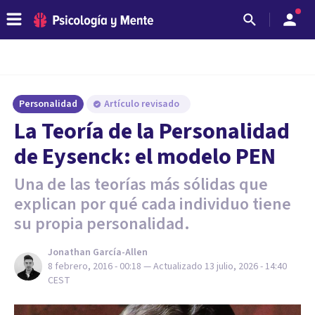
Personalidad
Artículo revisado
La Teoría de la Personalidad
de Eysenck: el modelo PEN
Una de las teorías más sólidas que
explican por qué cada individuo tiene
su propia personalidad.
Jonathan García-Allen
8 febrero, 2016 - 00:18
— Actualizado
13 julio, 2026 - 14:40
CEST