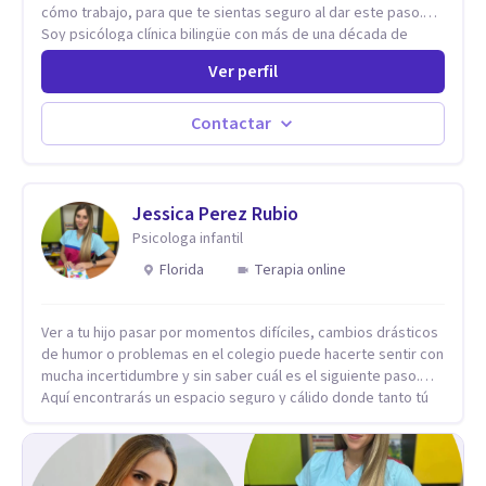
cómo trabajo, para que te sientas seguro al dar este paso.
Soy psicóloga clínica bilingüe con más de una década de
experiencia. He dictado conferencias, escrito artículos y
Ver perfil
ejercido como profesora universitaria. Un dato curioso: he
vivido en varios países y conozco de primera mano lo que
significa ser migrante, adaptarse a los cambios y empezar de
Contactar
nuevo.
Jessica Perez Rubio
Psicologa infantil
Florida
Terapia online
Ver a tu hijo pasar por momentos difíciles, cambios drásticos
de humor o problemas en el colegio puede hacerte sentir con
mucha incertidumbre y sin saber cuál es el siguiente paso.
Aquí encontrarás un espacio seguro y cálido donde tanto tú
como tus hijos se sentirán realmente escuchados,
comprendidos y apoyados para recuperar la tranquilidad en
casa. Me especializo en guiar a familias a través de
herramientas prácticas y dinámicas adaptadas a la edad de