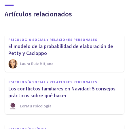
Gregory Bateson
Artículos relacionados
Arturo Torres
PSICOLOGÍA SOCIAL Y RELACIONES PERSONALES
El modelo de la probabilidad de elaboración de
Petty y Cacioppo
Laura Ruiz Mitjana
PSICOLOGÍA
La Teoría causal-valorativa de
PSICOLOGÍA SOCIAL Y RELACIONES PERSONALES
Lyons: qué es y cómo explica
Los conflictos familiares en Navidad: 5 consejos
las emociones
prácticos sobre qué hacer
Loratu Psicología
Luis Martínez-Casasola Hernández