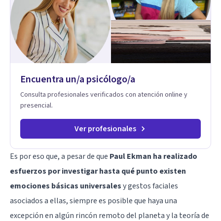
cada menor, dejando de lado las etiquetas y los tecnicismos.
Mi forma de trabajar se centra en entender las emociones
que hay detrás del comportamiento, ayudándoles a
desarrollar la confianza necesaria para superar sus retos y
fortaleciendo la comunicación entre ustedes. Acompaño a
niños y adolescentes que están lidiando con la ansiedad, la
timidez, la rebeldía o dificultades escolares, así como a
Encuentra un/a psicólogo/a
padres que buscan orientación y pautas claras para educar
sin perder la paciencia ni el control. Si estás listo para dar el
Consulta profesionales verificados con atención online y
primer paso hacia una convivencia familiar más armoniosa,
presencial.
agenda tu sesión y empecemos a trabajar juntos.
Ver profesionales
Es por eso que, a pesar de que
Paul Ekman ha realizado
esfuerzos por investigar hasta qué punto existen
emociones básicas universales
y gestos faciales
asociados a ellas, siempre es posible que haya una
excepción en algún rincón remoto del planeta y la teoría de