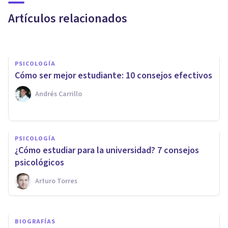
memoria?
Artículos relacionados
Laura Ruiz Mitjana
PSICOLOGÍA
Cómo ser mejor estudiante: 10 consejos efectivos
Andrés Carrillo
PSICOLOGÍA EDUCATIVA Y DEL DESARROLLO
La teoría cognitiva del
PSICOLOGÍA
aprendizaje multimedia: qué
¿Cómo estudiar para la universidad? 7 consejos
es y qué propone
psicológicos
Arturo Torres
Nahum Montagud Rubio
BIOGRAFÍAS