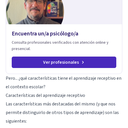
trabaja el síntoma, trabaja la raíz que lo origina. Su
metodología interviene en tres niveles: regulación del
sistema emocional, reprocesamiento de heridas de la
infancia y reestructuración cognitiva profunda, permitiendo
transformar patrones, emociones y decisiones desde su
Encuentra un/a psicólogo/a
origen. Si buscas un proceso superficial, este no es el lugar.
Pero si estás listo(a) para comprender, sanar y transformar la
Consulta profesionales verificados con atención online y
raíz de lo que te ocurre, la Dra. Sandra Milena Jiménez Duque
presencial.
es una de las mejores opciones para acompañarte. Porque
cuando sanas tu mundo interno, cambias tu forma de pensar,
de elegir y de vivir.
Ver profesionales
Pero... ¿qué características tiene el aprendizaje receptivo en
el contexto escolar?
Características del aprendizaje receptivo
Las características más destacadas del mismo (y que nos
permite distinguirlo de otros tipos de aprendizaje) son las
siguientes: