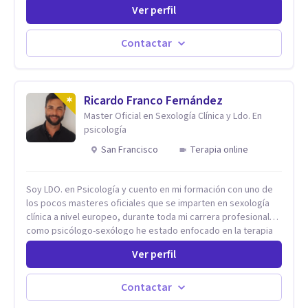
comprensión. Si no logras definir proyectos, objetivos,
Ver perfil
sueños, deseos. Si pensás que lo que te pasa no es tan
grave, pero podría ayudar. Si estás en adicciones y tu
intención es hacer algo con lo que te está pasando. No dudes
Contactar
en comunicarte a fin de comenzar a resolver la situación que
está generando esa angustia.
Ricardo Franco Fernández
Master Oficial en Sexología Clínica y Ldo. En
psicología
San Francisco
Terapia online
Soy LDO. en Psicología y cuento en mi formación con uno de
los pocos masteres oficiales que se imparten en sexología
clínica a nivel europeo, durante toda mi carrera profesional
como psicólogo-sexólogo he estado enfocado en la terapia
sexual desde una perspectiva multidisciplinar BIO-PSICO-
Ver perfil
SOCIAL ya que aunque las bases de mi trabajo son
psicológicas, si no se tienen en consideración otros factores
la terapia puede no funcionar al tener una visión demasiado
Contactar
simplista, excluyendo de antemano otros factores que