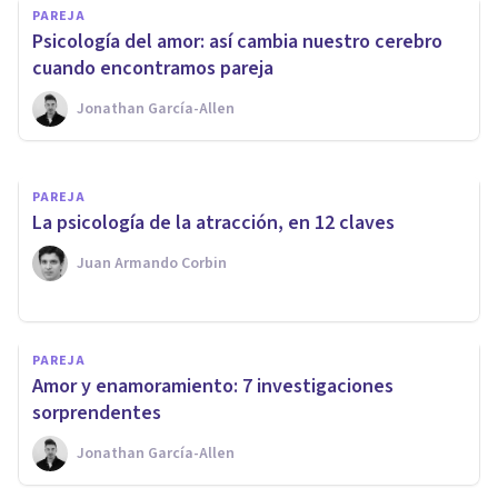
PAREJA
adolescencia: características y
​Psicología del amor: así cambia nuestro cerebro
problemas asociados
cuando encontramos pareja
Jonathan García-Allen
Nahum Montagud Rubio
PAREJA
​La psicología de la atracción, en 12 claves
Juan Armando Corbin
PAREJA
Amor y enamoramiento: 7 investigaciones
sorprendentes
Jonathan García-Allen