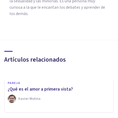
la sexualidad y las minorías. Es una persona muy
curiosa a la que le encantan los debates y aprender de
los demás.
PSICOLOGÍA SOCIAL Y RELACIONES PERSONALES
¿Cuáles son los mitos del Amor
Romántico?
Artículos relacionados
Iratxe López Fuentes
PAREJA
¿Qué es el amor a primera vista?
Xavier Molina
PSICOLOGÍA EDUCATIVA Y DEL DESARROLLO
Enamoramiento en la