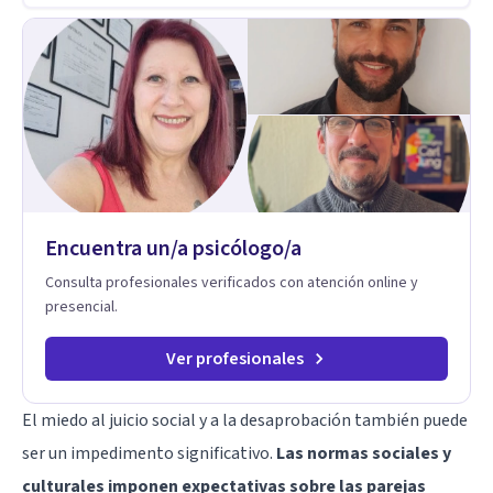
pueden influir. Mi intención es ayudar para conseguir una
mejora global de tu sexualidad, considerando cada caso
como algo particular e intentando adaptarme a tu situación
personal concreta. En especial mi ámbito de trabajo es la
disfunción eréctil, la eyaculación precoz y la falta de deseo
tanto en mujeres como en hombres. La sexualidad es de
enorme importancia tanto para el bienestar físico y mental
como a nivel personal para una buena autoestima y una
relación saludable de pareja.
Encuentra un/a psicólogo/a
Consulta profesionales verificados con atención online y
presencial.
Ver profesionales
El miedo al juicio social y a la desaprobación también puede
ser un impedimento significativo.
Las normas sociales y
culturales imponen expectativas sobre las parejas