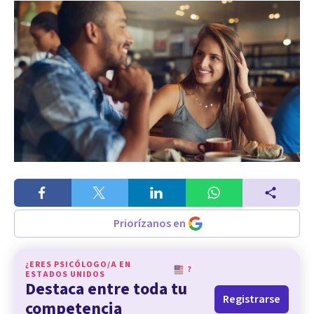
Priorízanos en
¿ERES PSICÓLOGO/A EN
?
ESTADOS UNIDOS
Destaca entre toda tu
Registrarse
competencia