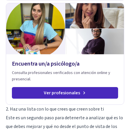
en nuestra forma de sentir, pensar y relacionarnos. Mi misión
es ofrecer un espacio de acompañamiento en salud mental
basado en la comprensión, la compasión y el respeto por el
ritmo de cada persona. Integro conocimientos y herramientas
de la psicología con un enfoque informado en trauma para
ayudar a mis clientes a comprender sus conflictos internos,
fortalecer sus recursos personales, desarrollar nuevas
estrategias de afrontamiento y avanzar con mayor claridad,
resiliencia y bienestar. Creo profundamente en la
autoconciencia como un camino fundamental para la
transformación personal y para construir una vida más
Encuentra un/a psicólogo/a
auténtica y significativa.
Consulta profesionales verificados con atención online y
presencial.
Ver profesionales
2. Haz una lista con lo que crees que creen sobre ti
Este es un segundo paso para detenerte a analizar qué es lo
que debes mejorar y qué no desde el punto de vista de los