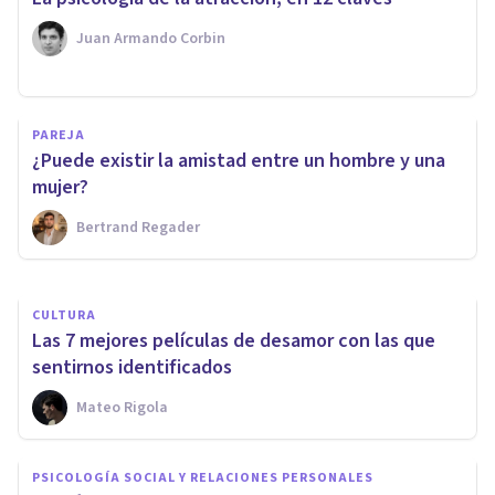
Juan Armando Corbin
PSICOLOGÍA EDUCATIVA Y DEL DESARROLLO
PAREJA
Flirteo adolescente en tiempos
¿Puede existir la amistad entre un hombre y una
de COVID
mujer?
Bertrand Regader
Vitaliza Psicología De La Salud
CULTURA
Las 7 mejores películas de desamor con las que
sentirnos identificados
Mateo Rigola
PSICOLOGÍA SOCIAL Y RELACIONES PERSONALES