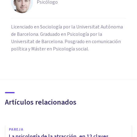
Psicólogo
Licenciado en Sociología por la Universitat Autónoma
de Barcelona. Graduado en Psicología por la
Universitat de Barcelona. Posgrado en comunicación
política y Máster en Psicología social.
PSICOLOGÍA SOCIAL Y RELACIONES PERSONALES
​La epidemia de la soledad, y
qué podemos hacer para
combatirla
Artículos relacionados
Arturo Torres
PAREJA
​La psicología de la atracción, en 12 claves