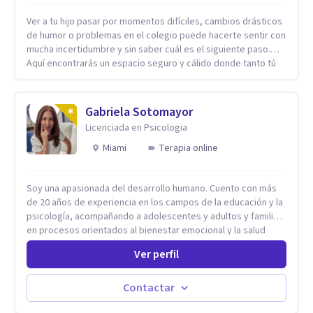
Ver a tu hijo pasar por momentos difíciles, cambios drásticos
de humor o problemas en el colegio puede hacerte sentir con
mucha incertidumbre y sin saber cuál es el siguiente paso.
Aquí encontrarás un espacio seguro y cálido donde tanto tú
como tus hijos se sentirán realmente escuchados,
comprendidos y apoyados para recuperar la tranquilidad en
casa. Me especializo en guiar a familias a través de
Gabriela Sotomayor
herramientas prácticas y dinámicas adaptadas a la edad de
Licenciada en Psicologia
cada menor, dejando de lado las etiquetas y los tecnicismos.
Mi forma de trabajar se centra en entender las emociones
Miami
Terapia online
que hay detrás del comportamiento, ayudándoles a
desarrollar la confianza necesaria para superar sus retos y
Soy una apasionada del desarrollo humano. Cuento con más
fortaleciendo la comunicación entre ustedes. Acompaño a
de 20 años de experiencia en los campos de la educación y la
niños y adolescentes que están lidiando con la ansiedad, la
psicología, acompañando a adolescentes y adultos y familias
timidez, la rebeldía o dificultades escolares, así como a
en procesos orientados al bienestar emocional y la salud
padres que buscan orientación y pautas claras para educar
mental. Mi visión es contribuir, a través de mi trabajo, a que
sin perder la paciencia ni el control. Si estás listo para dar el
Ver perfil
las personas accedan a una vida más digna, plena y con
primer paso hacia una convivencia familiar más armoniosa,
sentido. Considero que esto es posible cuando
agenda tu sesión y empecemos a trabajar juntos.
desarrollamos una mayor conciencia de nuestro mundo
Contactar
interior y de la manera en que nuestras experiencias influyen