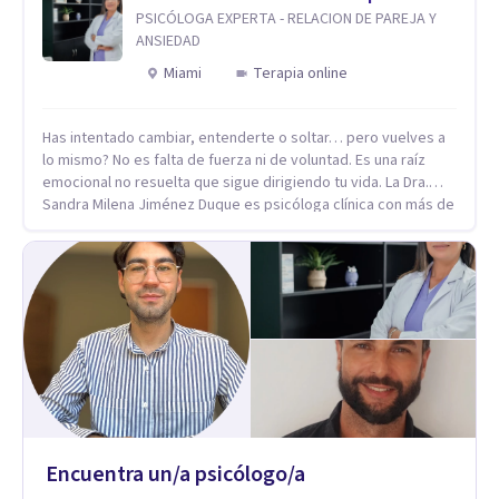
profesional.
PSICÓLOGA EXPERTA - RELACION DE PAREJA Y
ANSIEDAD
Miami
Terapia online
Has intentado cambiar, entenderte o soltar… pero vuelves a
lo mismo? No es falta de fuerza ni de voluntad. Es una raíz
emocional no resuelta que sigue dirigiendo tu vida. La Dra.
Sandra Milena Jiménez Duque es psicóloga clínica con más de
10 años de experiencia, reconocida como una de las
profesionales más destacadas en el abordaje profundo de la
ansiedad, la baja autoestima, la dependencia emocional y los
conflictos de pareja. Ha trabajado con pacientes en
diferentes países, acompañando procesos complejos. Su
enfoque terapéutico se diferencia por una premisa clara: no
trabaja el síntoma, trabaja la raíz que lo origina. Su
metodología interviene en tres niveles: regulación del
sistema emocional, reprocesamiento de heridas de la
infancia y reestructuración cognitiva profunda, permitiendo
transformar patrones, emociones y decisiones desde su
Encuentra un/a psicólogo/a
origen. Si buscas un proceso superficial, este no es el lugar.
Pero si estás listo(a) para comprender, sanar y transformar la