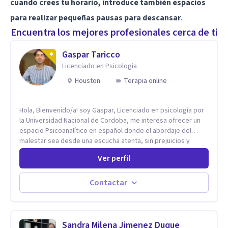
cuando crees tu horario, introduce también espacios
para realizar pequeñas pausas para descansar
.
Encuentra los mejores profesionales cerca de ti
Gaspar Taricco
Licenciado en Psicologia
Houston
Terapia online
Hola, Bienvenido/a! soy Gaspar, Licenciado en psicología por
la Universidad Nacional de Cordoba, me interesa ofrecer un
espacio Psicoanalítico en español donde el abordaje del
malestar sea desde una escucha atenta, sin prejuicios y
rescatando lo singular de cada caso, sin caer en etiquetas.
Ver perfil
Considero que todas las personas en algún momento pueden
sufrir y cada una por cuestiones particulares, es en mi
espacio donde se le dará un lugar a esas cuestiones
Contactar
singulares de cada uno, para luego generar cambios. Soy una
persona en constante formación, actualmente curso
seminarios, una especialización en psicoanálisis y también
investigo. Siempre en la búsqueda de ser un mejor
Sandra Milena Jimenez Duque