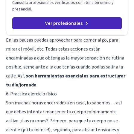
Consulta profesionales verificados con atención online y
raíz de lo que te ocurre, la Dra. Sandra Milena Jiménez Duque
presencial.
es una de las mejores opciones para acompañarte. Porque
cuando sanas tu mundo interno, cambias tu forma de pensar,
de elegir y de vivir.
Ver profesionales
En las pausas puedes aprovechar para comer algo, para
mirar el móvil, etc. Todas estas acciones están
encaminadas a que obtengas la mayor sensación de rutina
posible, semejante a la que tenías cuando podías salir a la
calle. Así,
son herramientas esenciales para estructurar
tu día/jornada
.
6. Practica ejercicio físico
Son muchas horas encerrado/a en casa, lo sabemos… así
que debes intentar mantener tu cuerpo mínimamente
activo. ¿Las razones? Primero, para que tu cuerpo no se
atrofie (¡ni tu mente!), segundo, para aliviar tensiones y