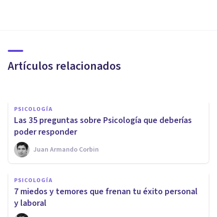
PSICOLOGÍA CLÍNICA
Instituto Psicode: así funciona
un centro de psicología en
expansión
Artículos relacionados
Psicología Y Mente
PSICOLOGÍA
Las 35 preguntas sobre Psicología que deberías
poder responder
Juan Armando Corbin
PSICOLOGÍA CLÍNICA
PSICOLOGÍA
¿Cómo manejar la ansiedad en
​7 miedos y temores que frenan tu éxito personal
nuestro día a día?
y laboral