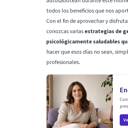
autosabotean durante este momen
todos los beneficios que nos aport
Con el fin de aprovechar y disfru
conozcas varias
estrategias de g
psicológicamente saludables que
hacer que esos días no sean, simpl
profesionales.
En
Cons
pres
Ve