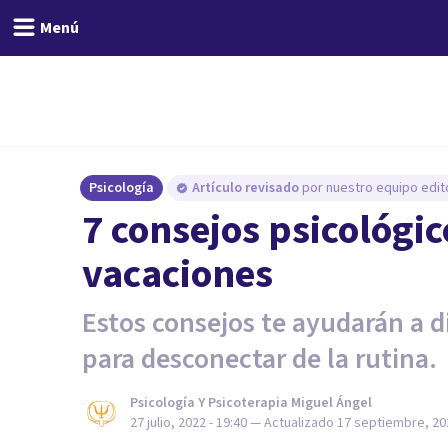
Menú
Psicología
Artículo revisado
por nuestro equipo edito
7 consejos psicológic
vacaciones
Estos consejos te ayudarán a d
para desconectar de la rutina.
Psicología Y Psicoterapia Miguel Ángel
27 julio, 2022 - 19:40
— Actualizado
17 septiembre, 202