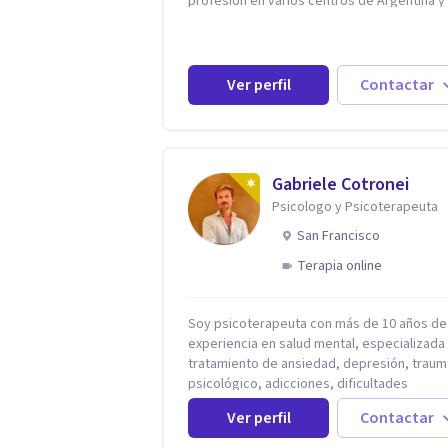
profesión en varios centros de Argentina y
Estados Unidos y actualmente me dedico a 
práctica privada. Utilizo terapias cognitivas
conductuales basadas en evidencia científi
con comprobados resultados. Los objetivos
Ver perfil
Contactar
terapéuticos están centrados en brindar
herramientas concretas para el cambio, qu
permitan desarrollar nuevas habilidades y
estrategias basadas en la salud y calidad d
vida.
Gabriele Cotronei
Psicologo y Psicoterapeuta
San Francisco
Terapia online
Soy psicoterapeuta con más de 10 años de
experiencia en salud mental, especializada 
tratamiento de ansiedad, depresión, traum
psicológico, adicciones, dificultades
identitarias y efectos de experiencias
Ver perfil
Contactar
tempranas adversas. Ofrezco un espacio
terapéutico seguro, confidencial y