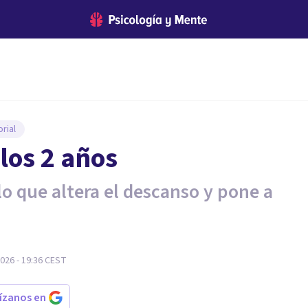
rial
 los 2 años
o que altera el descanso y pone a
026 - 19:36
CEST
rízanos en