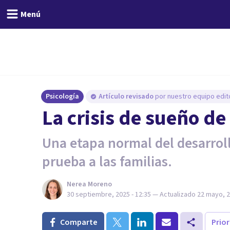
Menú
Psicología
Artículo revisado
por nuestro equipo edito
La crisis de sueño de
Una etapa normal del desarroll
prueba a las familias.
Nerea Moreno
30 septiembre, 2025 - 12:35
— Actualizado
22 mayo, 2
Comparte
Prio