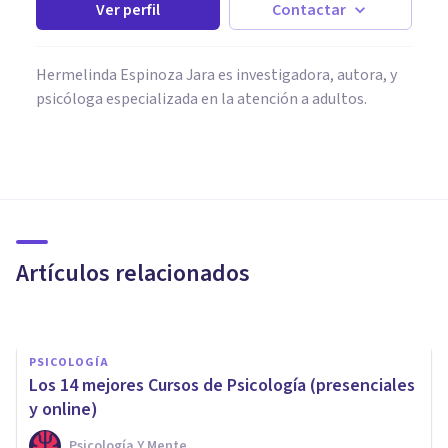
Ver perfil
Contactar
Hermelinda Espinoza Jara es investigadora, autora, y
psicóloga especializada en la atención a adultos.
PSICOLOGÍA CLÍNICA
Los 7 mejores talleres y cursos
para tratar y superar la
Ansiedad
Artículos relacionados
Juan Armando Corbin
PSICOLOGÍA
Los 14 mejores Cursos de Psicología (presenciales
y online)
Psicología Y Mente