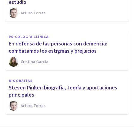
William Glasser
estudio
Arturo Torres
Oscar Castillero Mimenza
PSICOLOGÍA CLÍNICA
En defensa de las personas con demencia:
combatamos los estigmas y prejuicios
Cristina García
BIOGRAFÍAS
Steven Pinker: biografía, teoría y aportaciones
principales
Arturo Torres