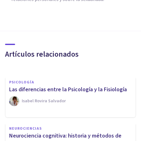
COGNICIÓN E INTELIGENCIA
​Cognición: definición,
procesos principales y
funcionamiento
Artículos relacionados
Arturo Torres
PSICOLOGÍA
Las diferencias entre la Psicología y la Fisiología
Isabel Rovira Salvador
PSICOLOGÍA
NEUROCIENCIAS
La teoría de la elección de
Neurociencia cognitiva: historia y métodos de