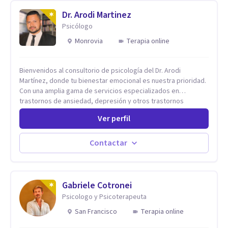
Dr. Arodi Martinez
Psicólogo
Monrovia
Terapia online
Bienvenidos al consultorio de psicología del Dr. Arodi
Martínez, donde tu bienestar emocional es nuestra prioridad.
Con una amplia gama de servicios especializados en
trastornos de ansiedad, depresión y otros trastornos
emocionales, estamos dedicados a ofrecerte el mejor
Ver perfil
tratamiento para mejorar tu salud mental. En nuestro
consultorio, ofrecemos una variedad de terapias y
tratamientos diseñados para satisfacer tus necesidades
Contactar
específicas: Terapia para Trastornos de Ansiedad y
Depresión: Somos expertos en el tratamiento de la ansiedad
y la depresión, utilizando enfoques basados en evidencia
para ayudarte a recuperar tu bienestar emocional. Terapia
Gabriele Cotronei
Individual, de Pareja y Familiar: Trabajamos contigo y tus
Psicologo y Psicoterapeuta
seres queridos para fortalecer las relaciones y mejorar la
San Francisco
Terapia online
dinámica familiar. Evaluaciones Psicológicas y Terapias
Especializadas: Terapia cognitivo-conductual Terapia de