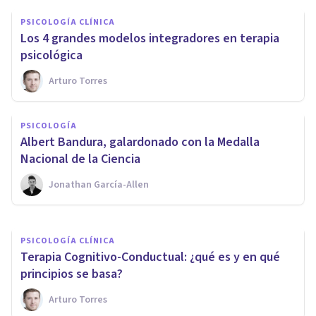
PSICOLOGÍA CLÍNICA
Los 4 grandes modelos integradores en terapia
psicológica
Arturo Torres
PSICOLOGÍA
PSICOLOGÍA
Los aportes de Sócrates el
​Albert Bandura, galardonado con la Medalla
griego a la Psicología
Nacional de la Ciencia
Jonathan García-Allen
Oscar Castillero Mimenza
PSICOLOGÍA CLÍNICA
​Terapia Cognitivo-Conductual: ¿qué es y en qué
principios se basa?
Arturo Torres