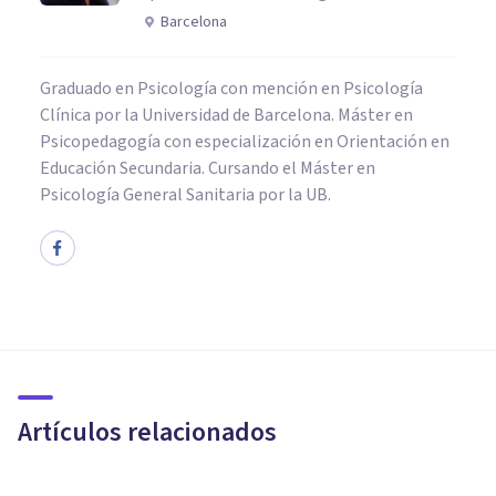
Barcelona
Graduado en Psicología con mención en Psicología
Clínica por la Universidad de Barcelona. Máster en
Psicopedagogía con especialización en Orientación en
Educación Secundaria. Cursando el Máster en
Psicología General Sanitaria por la UB.
PSICOLOGÍA
Las 35 preguntas sobre
Psicología que deberías poder
responder
Artículos relacionados
Juan Armando Corbin