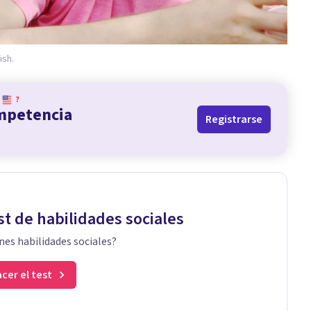
ish.
?
ompetencia
Registrarse
st de habilidades sociales
nes habilidades sociales?
cer el test