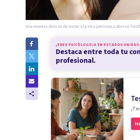
Una manera directa de instar a la otra persona a abrirse.
Soulf
¿ERES PSICÓLOGO/A EN
ESTADOS UNIDOS
Destaca entre toda tu c
profesional.
Te
¿Tie
Ha