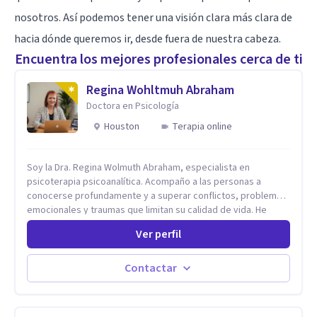
nosotros. Así podemos tener una visión clara más clara de
hacia dónde queremos ir, desde fuera de nuestra cabeza.
Encuentra los mejores profesionales cerca de ti
Regina Wohltmuh Abraham
Doctora en Psicología
Houston
Terapia online
Soy la Dra. Regina Wolmuth Abraham, especialista en
psicoterapia psicoanalítica. Acompaño a las personas a
conocerse profundamente y a superar conflictos, problemas
emocionales y traumas que limitan su calidad de vida. He
trabajado en reconocidas instituciones como el Hospital
Ver perfil
Psiquiátrico San Rafael, Instituto Psiquiátrico MENDAO, San
Bernardino, Hospital Psiquiátrico Infantil y el Centro de
Integración Juvenil. Además, tuve el privilegio de colaborar
Contactar
en comunidades como Olivar del Conde y Xochimilco, lo que
me permitió conocer diversas realidades y necesidades.