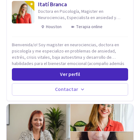
Itatí Branca
Doctora en Psicología, Magister en
Neurociencias, Especialista en ansiedad y
mindfulness
Houston
Terapia online
Bienvenida/o! Soy magister en neurociencias, doctora en
psicología y me especializo en problemas de ansiedad,
estrés, crisis vitales, baja autoestima y desarrollo de
habilidades para el bienestar emocional (acompaño además
problemáticas como la desregulación emocional, tendencias
Ver perfil
perfeccionistas, liderazgo, problemas de sueño, depresión,
entre otras).
Contactar