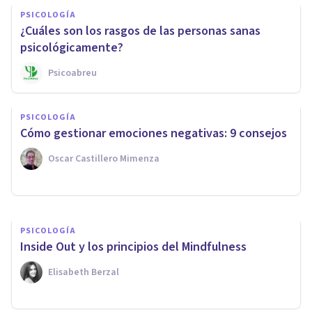
PSICOLOGÍA
¿Cuáles son los rasgos de las personas sanas
psicológicamente?
Psicoabreu
PSICOLOGÍA
Habilidades socioemocionales:
PSICOLOGÍA
características, funciones y
Cómo gestionar emociones negativas: 9 consejos
ejemplos
Oscar Castillero Mimenza
Nahum Montagud Rubio
PSICOLOGÍA
Inside Out y los principios del Mindfulness
Elisabeth Berzal