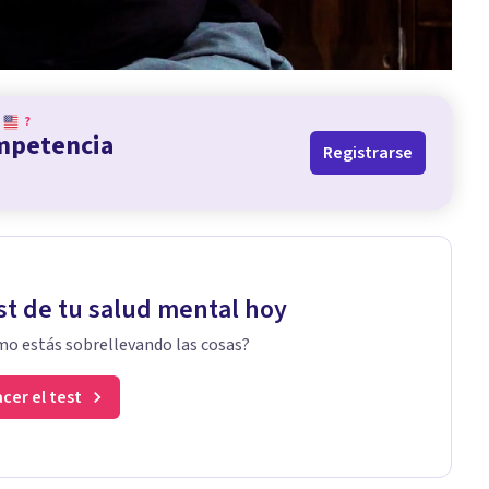
?
ompetencia
Registrarse
st de tu salud mental hoy
o estás sobrellevando las cosas?
cer el test