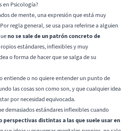
s en Psicología?
ados de mente, una expresión que está muy
Por regla general, se usa para referirse a alguien
que
no se sale de un patrón concreto de
 propios estándares, inflexibles y muy
ea o forma de hacer que se salga de su
no entiende o no quiere entender un punto de
mundo las cosas son como son, y que cualquier idea
estar por necesidad equivocada.
e demasiados estándares inflexibles cuando
perspectivas distintas a las que suele usar en
en sus ideas y esquemas mentales propios, no sale