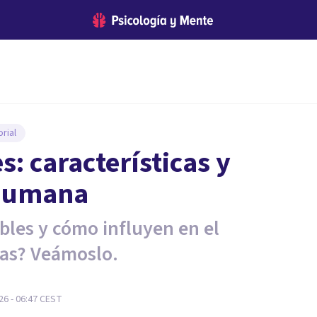
rial
s: características y
 humana
ibles y cómo influyen en el
as? Veámoslo.
26 - 06:47
CEST