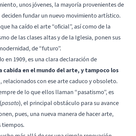
miento, unos jóvenes, la mayoría provenientes de
, deciden fundar un nuevo movimiento artístico.
ue ha caído el arte “oficial”, así como de la
smo de las clases altas y de la Iglesia, ponen sus
modernidad, de “futuro”.
do en 1909, es una clara declaración de
ya cabida en el mundo del arte, y tampoco los
s
, relacionados con ese arte caduco y obsoleto.
iempre de lo que ellos llaman “pasatismo”, es
(
pasato
), el principal obstáculo para su avance
onen, pues, una nueva manera de hacer arte,
 tiempos.
mucho más allá de ser una simple renovación