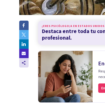
¿ERES PSICÓLOGO/A EN
ESTADOS UNIDOS
Destaca entre toda tu c
profesional.
En
Resp
nece
En