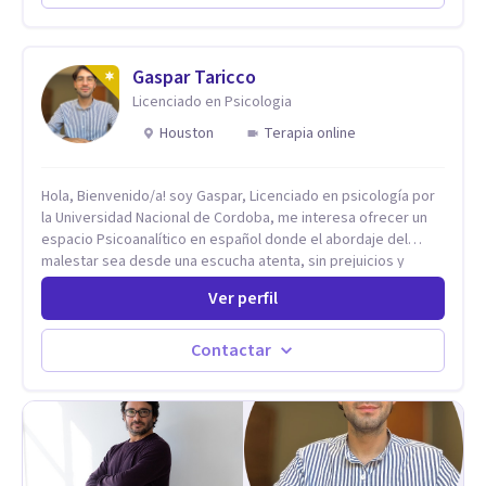
de ansiedad y del ánimo, y también crisis vitales y procesos
de crecimiento personal.
Gaspar Taricco
Licenciado en Psicologia
Houston
Terapia online
Hola, Bienvenido/a! soy Gaspar, Licenciado en psicología por
la Universidad Nacional de Cordoba, me interesa ofrecer un
espacio Psicoanalítico en español donde el abordaje del
malestar sea desde una escucha atenta, sin prejuicios y
rescatando lo singular de cada caso, sin caer en etiquetas.
Ver perfil
Considero que todas las personas en algún momento pueden
sufrir y cada una por cuestiones particulares, es en mi
espacio donde se le dará un lugar a esas cuestiones
Contactar
singulares de cada uno, para luego generar cambios. Soy una
persona en constante formación, actualmente curso
seminarios, una especialización en psicoanálisis y también
investigo. Siempre en la búsqueda de ser un mejor
profesional.