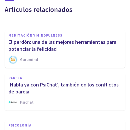
del bienestar?
Artículos relacionados
Laura Ruiz Mitjana
MEDITACIÓN Y MINDFULNESS
El perdón: una de las mejores herramientas para
potenciar la felicidad
Gurumind
PSICOLOGÍA
PAREJA
¿Qué es la felicidad según la
'Habla ya con PsiChat', también en los conflictos
Psicología?
de pareja
Psichat
Avance Psicólogos
PSICOLOGÍA