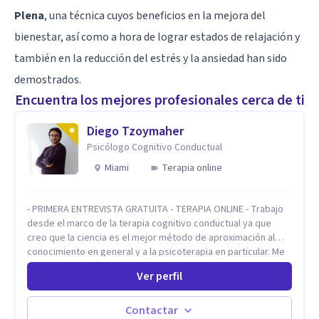
Plena
, una técnica cuyos beneficios en la mejora del
bienestar, así como a hora de lograr estados de relajación y
también en la reducción del estrés y la ansiedad han sido
demostrados.
Encuentra los mejores profesionales cerca de ti
Diego Tzoymaher
Psicólogo Cognitivo Conductual
Miami
Terapia online
- PRIMERA ENTREVISTA GRATUITA - TERAPIA ONLINE - Trabajo
desde el marco de la terapia cognitivo conductual ya que
creo que la ciencia es el mejor método de aproximación al
conocimiento en general y a la psicoterapia en particular. Me
interesan los procesos de cambio conductual por los que una
Ver perfil
persona pueda alcanzar sus objetivos, transitando,
aceptando y modificando sus patrones cognitivos y
emocionales. Abordo patologías específicas como trastornos
Contactar