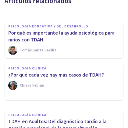
Artículos relacionados
Clínicas Cita
PSICOLOGÍA EDUCATIVA Y DEL DESARROLLO
Por qué es importante la ayuda psicológica para
niños con TDAH
Tomás Santa Cecilia
PSICOLOGÍA CLÍNICA
TDAH y entorno escolar:
PSICOLOGÍA CLÍNICA
estrategias psicopedagógicas
¿Por qué cada vez hay más casos de TDAH?
que marcan la diferencia
Chiara Fabian
Psicotools
PSICOLOGÍA CLÍNICA
TDAH en Adultos: Del diagnóstico tardío a la