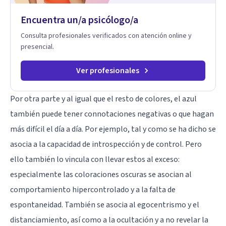
Tratamiento de Traumas y Trastornos de Estrés
Postraumático: Ofrecemos apoyo psicológico para ayudarte
Encuentra un/a psicólogo/a
a superar experiencias traumáticas y mejorar tu calidad de
vida. Tratamiento de Adicciones.
Consulta profesionales verificados con atención online y
presencial.
Ver profesionales
Por otra parte y al igual que el resto de colores, el azul
también puede tener connotaciones negativas o que hagan
más difícil el día a día. Por ejemplo, tal y como se ha dicho se
asocia a la capacidad de introspección y de control. Pero
ello también lo vincula con llevar estos al exceso:
especialmente las coloraciones oscuras se asocian al
comportamiento hipercontrolado y a la falta de
espontaneidad. También se asocia al egocentrismo y el
distanciamiento, así como a la ocultación y a no revelar la