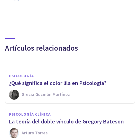
PSICOLOGÍA
¿Qué significa el color rojo en
Psicología?
Artículos relacionados
Oscar Castillero Mimenza
PSICOLOGÍA
¿Qué significa el color lila en Psicología?
PSICOLOGÍA SOCIAL Y RELACIONES PERSONALES
Grecia Guzmán Martínez
Colexificación: un concepto
clave en antropología y
PSICOLOGÍA CLÍNICA
lingüística
La teoría del doble vínculo de Gregory Bateson
Arturo Torres
Joaquín Mateu-Mollá