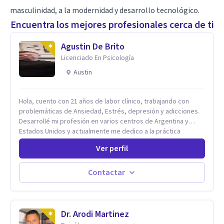
masculinidad, a la modernidad y desarrollo tecnológico.
Encuentra los mejores profesionales cerca de ti
Agustin De Brito
Licenciado En Psicología
Austin
Hola, cuento con 21 años de labor clínico, trabajando con
problemáticas de Ansiedad, Estrés, depresión y adicciones.
Desarrollé mi profesión en varios centros de Argentina y
Estados Unidos y actualmente me dedico a la práctica
privada. Utilizo terapias cognitivas conductuales basadas en
Ver perfil
evidencia científica con comprobados resultados. Los
objetivos terapéuticos están centrados en brindar
herramientas concretas para el cambio, que permitan
Contactar
desarrollar nuevas habilidades y estrategias basadas en la
salud y calidad de vida.
Dr. Arodi Martinez