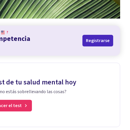
?
ompetencia
Registrarse
st de tu salud mental hoy
o estás sobrellevando las cosas?
cer el test