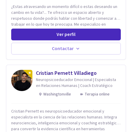
¿Estas atravesando un momento difícil o estas deseando un
cambio en tu vida?... Te ofrezco un espacio abierto y
respetuoso donde podrás hablar con libertad y comenzar a
trabajar en lo que hoy te preocupa. Me especializo en
Trastornos de Ansiedad y a lo largo de mi experiencia
Ver perfil
profesional he acompañado a muchas Familias y Parejas con
distintas problemáticas como el manejo del estrés,
Autoestima, Gestión de la Ira, Depresión, Retos en la Crianza,
Contactar
Codependencia, Celos, entre otros. Cuento con más de 12
años de experiencia en el área de la Salud mental y he
trabajado en distintos contextos clínicos con niños,
Adolescentes y Adultos
Cristian Pernett Villadiego
Neuropsicoeducador Emocional | Especialista
en Relaciones Humanas | Coach Estratégico
Washingtonville
Terapia online
Cristian Pernett es neuropsicoeducador emocional y
especialista en la ciencia de las relaciones humanas. Integra
neurociencias, inteligencia emocional y coaching estratégico
para convertir la evidencia científica en herramientas