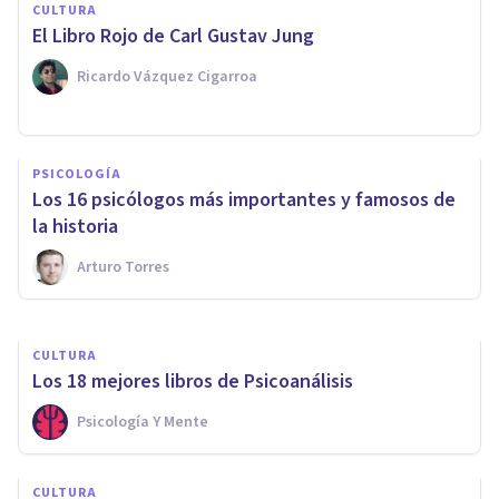
CULTURA
​El Libro Rojo de Carl Gustav Jung
Ricardo Vázquez Cigarroa
PSICOLOGÍA
PSICOLOGÍA
Los arquetipos según Carl
Los 16 psicólogos más importantes y famosos de
Gustav Jung
la historia
Arturo Torres
Arturo Torres
CULTURA
​Los 18 mejores libros de Psicoanálisis
Psicología Y Mente
CULTURA