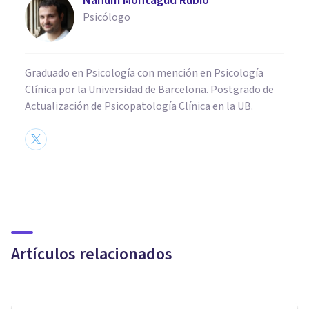
Nahum Montagud Rubio
Psicólogo
Graduado en Psicología con mención en Psicología
Clínica por la Universidad de Barcelona. Postgrado de
Actualización de Psicopatología Clínica en la UB.
CULTURA
​Los 21 mejores libros de Carl
Gustav Jung
Artículos relacionados
Oscar Castillero Mimenza