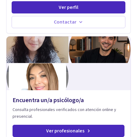
prácticas que mejoran la forma en que las personas viven,
Ver perfil
aman, lideran y se comunican. Con más de 20 años de
experiencia, acompaña a personas, parejas y líderes en
procesos de desarrollo personal y profesional. Su trabajo se
Contactar
centra en la regulación emocional, las relaciones de pareja, la
comunicación efectiva y el liderazgo consciente. Su
metodología combina psicología contemporánea,
neurociencias y estrategias de cambio basadas en evidencia
para fortalecer la autoestima, desarrollar habilidades
socioemocionales y promover cambios sostenibles. Como
divulgador científico, acerca la psicología y las neurociencias
a la vida cotidiana mediante contenidos claros, rigurosos y
aplicables, con el propósito de impulsar un bienestar integral.
Encuentra un/a psicólogo/a
Consulta profesionales verificados con atención online y
presencial.
Ver profesionales