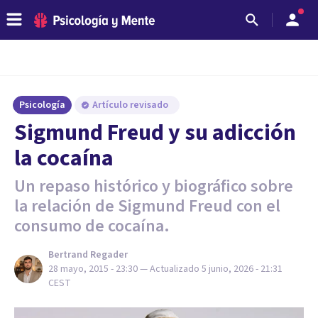
Psicología
Artículo revisado
Sigmund Freud y su adicción
la cocaína
Un repaso histórico y biográfico sobre
la relación de Sigmund Freud con el
consumo de cocaína.
Bertrand Regader
28 mayo, 2015 - 23:30
— Actualizado
5 junio, 2026 - 21:31
CEST