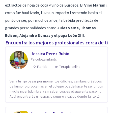
extractos de hoja de coca y vino de Burdeos. El
Vino Mariani
,
como fue bautizado, tuvo un impacto tremendo hasta el
punto de ser, por muchos años, la bebida predilecta de
grandes personalidades como
Jules Verne, Thomas
Edison, Alejandro Dumas y el papa León XIII
.
Encuentra los mejores profesionales cerca de ti
Jessica Perez Rubio
Psicologa infantil
Florida
Terapia online
Ver a tu hijo pasar por momentos difíciles, cambios drásticos
de humor o problemas en el colegio puede hacerte sentir con
mucha incertidumbre y sin saber cuál es el siguiente paso.
Aquí encontrarás un espacio seguro y cálido donde tanto tú
como tus hijos se sentirán realmente escuchados,
comprendidos y apoyados para recuperar la tranquilidad en
casa. Me especializo en guiar a familias a través de