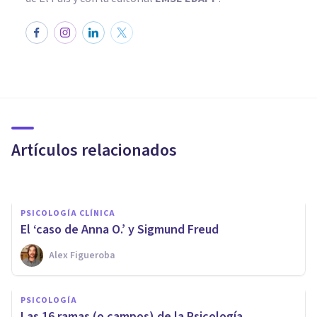
PSICOLOGÍA
¿Qué significa soñar con tu ex?
Artículos relacionados
Nahum Montagud Rubio
PSICOLOGÍA CLÍNICA
​El ‘caso de Anna O.’ y Sigmund Freud
Alex Figueroba
PSICOLOGÍA CLÍNICA
Las diferencias entre ansiedad
PSICOLOGÍA
y angustia
Las 16 ramas (o campos) de la Psicología