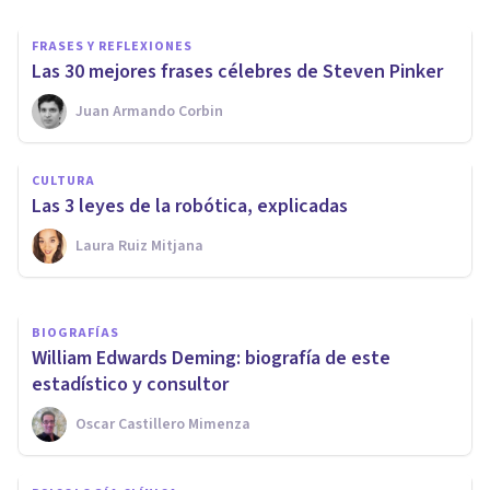
FRASES Y REFLEXIONES
​Las 30 mejores frases célebres de Steven Pinker
Juan Armando Corbin
CULTURA
20 películas sobre el bullying
CULTURA
que todos deberíamos ver
Las 3 leyes de la robótica, explicadas
Laura Ruiz Mitjana
Oscar Castillero Mimenza
BIOGRAFÍAS
William Edwards Deming: biografía de este
estadístico y consultor
Oscar Castillero Mimenza