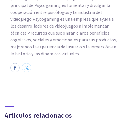
principal de Psycogaming es fomentar y divulgar la
cooperación entre psicólogos y la industria del
videojuego Psycogaming es una empresa que ayuda a
los desarrolladores de videojuegos a implementar
técnicas y recursos que supongan claros beneficios
cognitivos, sociales y emocionales para sus productos,
mejorando la experiencia del usuario y la inmersión en
la historia y las dinámicas virtuales.
PSICOLOGÍA
​Tecnofobia (miedo a la
tecnología): causas, síntomas
y tratamiento
Artículos relacionados
Juan Armando Corbin