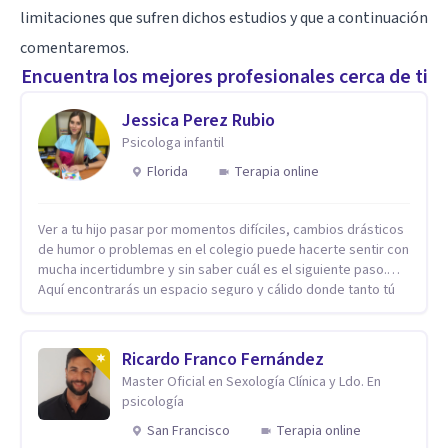
limitaciones que sufren dichos estudios y que a continuación
comentaremos.
Encuentra los mejores profesionales cerca de ti
Jessica Perez Rubio
Psicologa infantil
Florida
Terapia online
Ver a tu hijo pasar por momentos difíciles, cambios drásticos
de humor o problemas en el colegio puede hacerte sentir con
mucha incertidumbre y sin saber cuál es el siguiente paso.
Aquí encontrarás un espacio seguro y cálido donde tanto tú
como tus hijos se sentirán realmente escuchados,
comprendidos y apoyados para recuperar la tranquilidad en
casa. Me especializo en guiar a familias a través de
Ricardo Franco Fernández
herramientas prácticas y dinámicas adaptadas a la edad de
Master Oficial en Sexología Clínica y Ldo. En
cada menor, dejando de lado las etiquetas y los tecnicismos.
psicología
Mi forma de trabajar se centra en entender las emociones
que hay detrás del comportamiento, ayudándoles a
San Francisco
Terapia online