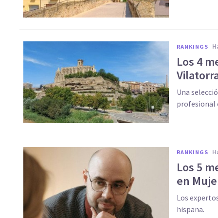
RANKINGS
Los 4 m
Vilatorr
Una selecció
profesional 
RANKINGS
Los 5 m
en Muje
Los experto
hispana.