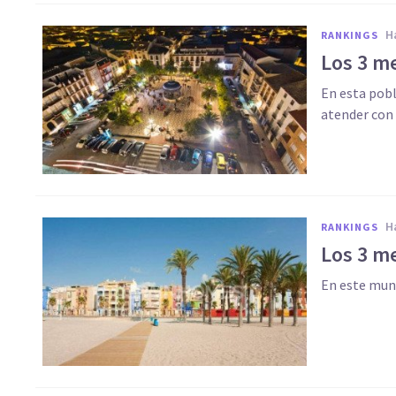
RANKINGS
Los 3 m
En esta pob
atender con 
RANKINGS
Los 3 m
En este muni