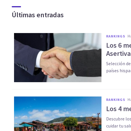
Últimas entradas
RANKINGS
Los 6 m
Asertiva
Selección de
países hisp
RANKINGS
Los 4 m
Descubre lo
cuidar tu sa