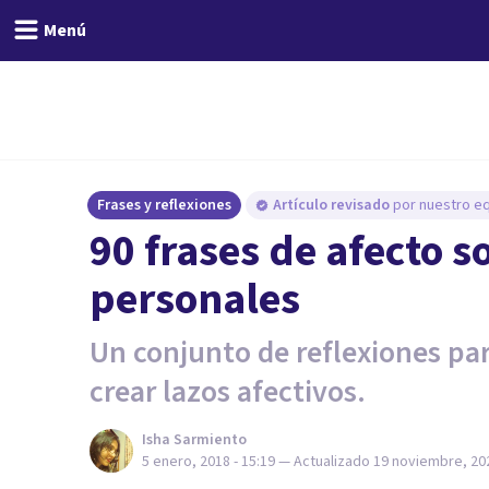
Menú
Frases y reflexiones
Artículo revisado
por nuestro eq
90 frases de afecto s
personales
Un conjunto de reflexiones pa
crear lazos afectivos.
Isha Sarmiento
5 enero, 2018 - 15:19
— Actualizado
19 noviembre, 202