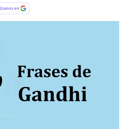
rízanos en