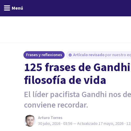
Menú
Frases y reflexiones
Artículo revisado
por nuestro eq
125 frases de Gandhi
filosofía de vida
El líder pacifista Gandhi nos de
conviene recordar.
Arturo Torres
30 julio, 2016 - 03:56
— Actualizado
17 mayo, 2026 - 12