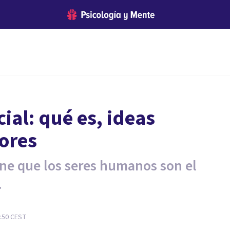
ial: qué es, ideas
ores
one que los seres humanos son el
.
6:50
CEST