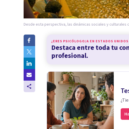
Desde esta perspectiva, las dinámicas sociales y culturales c
¿ERES PSICÓLOGO/A EN
ESTADOS UNIDOS
Destaca entre toda tu c
profesional.
Te
¿Tie
Ha