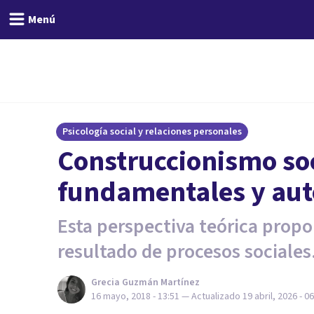
Menú
Psicología social y relaciones personales
Construccionismo soc
fundamentales y aut
Esta perspectiva teórica prop
resultado de procesos sociales
Grecia Guzmán Martínez
16 mayo, 2018 - 13:51
— Actualizado
19 abril, 2026 - 0