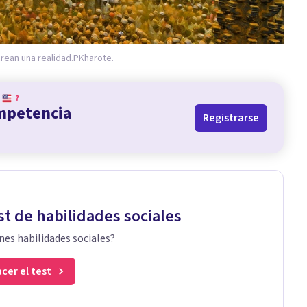
rean una realidad.
PKharote.
?
ompetencia
Registrarse
st de habilidades sociales
nes habilidades sociales?
cer el test