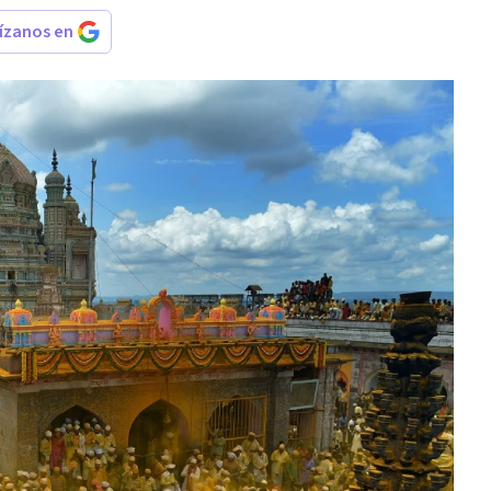
rízanos en