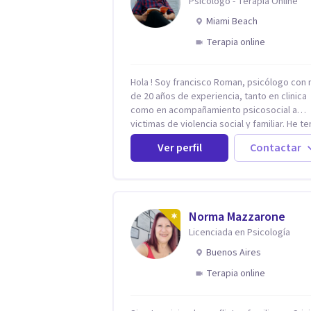
Psicólogo - Terapia Online
Miami Beach
Terapia online
Hola ! Soy francisco Roman, psicólogo con
de 20 años de experiencia, tanto en clinica
como en acompañamiento psicosocial a
victimas de violencia social y familiar. He t
la oportunidad de trabajar con niños adulto
Ver perfil
Contactar
familias en todos los espacios y esto me h
dado un una variedad de aprendizajes que
ahora pongo a tu disposicion. En la actualidad
puedo atenderte de manera presencial y/o
virtual, de lunes a sabado. el costo de cada
Norma Mazzarone
sesión lo acordamos en el primer contacto
Licenciada en Psicología
Buenos Aires
Terapia online