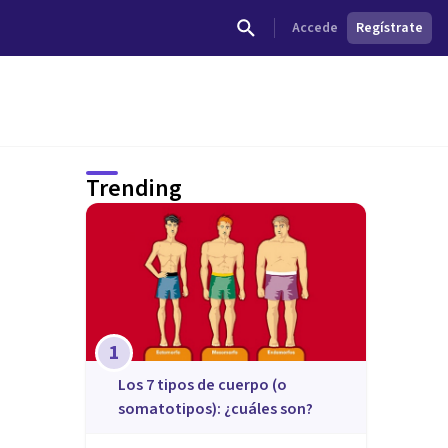
Accede
Regístrate
Trending
1
​Los 7 tipos de cuerpo (o
somatotipos): ¿cuáles son?