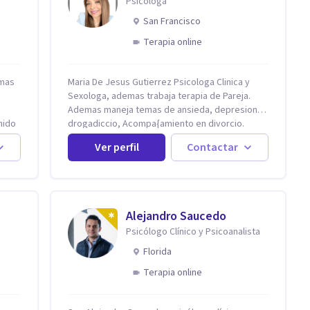
Psicóloga
San Francisco
Terapia online
 mas
Maria De Jesus Gutierrez Psicologa Clinica y
Sexologa, ademas trabaja terapia de Pareja.
Ademas maneja temas de ansieda, depresion,
enido
drogadiccio, Acompa{amiento en divorcio.
s y
Maneja enfoque Cognitivo Conductual. Con 20
Ver perfil
Contactar
a
años de experiencia, constantemente
capacitandose en las diferntes areas de la
Salud Mental.
Alejandro Saucedo
Psicólogo Clínico y Psicoanalista
Florida
Terapia online