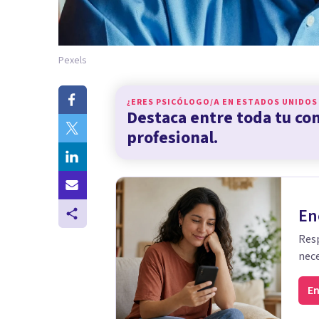
Pexels
¿ERES PSICÓLOGO/A EN
ESTADOS UNIDOS
Destaca entre toda tu c
profesional.
En
Resp
nece
En