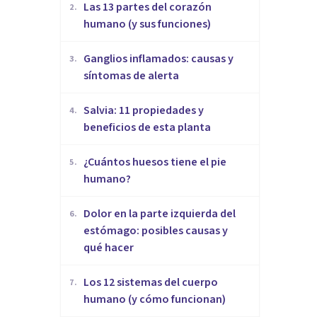
Las 13 partes del corazón
2
.
humano (y sus funciones)
Ganglios inflamados: causas y
3
.
síntomas de alerta
Salvia: 11 propiedades y
4
.
beneficios de esta planta
¿Cuántos huesos tiene el pie
5
.
humano?
Dolor en la parte izquierda del
6
.
estómago: posibles causas y
qué hacer
Los 12 sistemas del cuerpo
7
.
humano (y cómo funcionan)