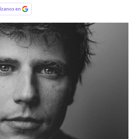
rízanos en