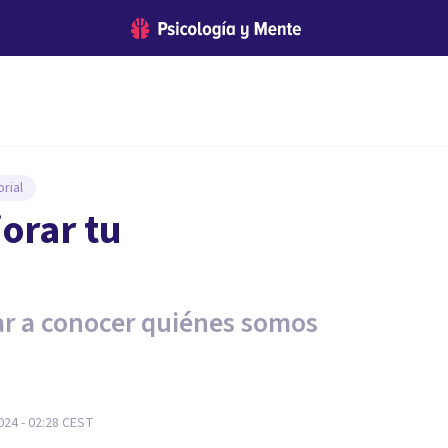
rial
orar tu
r a conocer quiénes somos
24 - 02:28
CEST