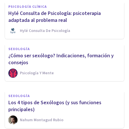
PSICOLOGÍA CLÍNICA
Hylé Consulta de Psicología: psicoterapia
adaptada al problema real
Hylé Consulta De Psicología
PSICOLOGÍA
SEXOLOGÍA
Los 5 mejores Másters de
¿Cómo ser sexólogo? Indicaciones, formación y
Psicología en Murcia
consejos
Psicología Y Mente
Arturo Torres
SEXOLOGÍA
Los 4 tipos de Sexólogos (y sus funciones
principales)
Nahum Montagud Rubio