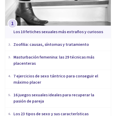
1
​Los 10 fetiches sexuales más extraños y curiosos
Zoofilia: causas, síntomas y tratamiento
2
.
Masturbación femenina: las 29 técnicas más
3
.
placenteras
7 ejercicios de sexo tántrico para conseguir el
4
.
máximo placer
16 juegos sexuales ideales para recuperar la
5
.
pasión de pareja
Los 23 tipos de sexo y sus características
6
.