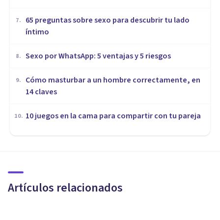
65 preguntas sobre sexo para descubrir tu lado
7
.
íntimo
Sexo por WhatsApp: 5 ventajas y 5 riesgos
8
.
Cómo masturbar a un hombre correctamente, en
9
.
14 claves
10 juegos en la cama para compartir con tu pareja
10
.
SEXOLOGÍA
Toda una vida en el día de un
sexólogo
Artículos relacionados
Xud Zubieta-Méndez