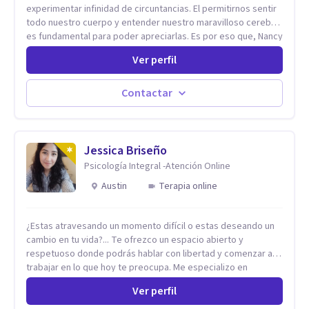
experimentar infinidad de circuntancias. El permitirnos sentir
todo nuestro cuerpo y entender nuestro maravilloso cerebro,
es fundamental para poder apreciarlas. Es por eso que, Nancy
Damian esta dispuesta a brindarte una mano amiga atravez de
Ver perfil
herramientas fundamentales para crecer y fortalecer tu
mente, alma y SER. El cómo percibimos y manejamos
nuestros diarios sucesos es el detonator que nos lleva al
Contactar
resultado de efectos impactantes que se nos quedaran
memorables. Ayudar a otros seres humanos a disfrutar de la
hermosa vida que hay, es mi placer y deleite ya que ser FELIZ
es derecho de toda la GENTE.
Jessica Briseño
Psicología Integral -Atención Online
Austin
Terapia online
¿Estas atravesando un momento difícil o estas deseando un
cambio en tu vida?... Te ofrezco un espacio abierto y
respetuoso donde podrás hablar con libertad y comenzar a
trabajar en lo que hoy te preocupa. Me especializo en
Trastornos de Ansiedad y a lo largo de mi experiencia
Ver perfil
profesional he acompañado a muchas Familias y Parejas con
distintas problemáticas como el manejo del estrés,