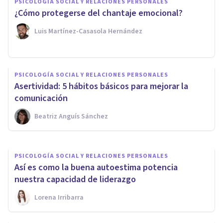
PSICOLOGÍA SOCIAL Y RELACIONES PERSONALES
¿Cómo protegerse del chantaje emocional?
Luis Martínez-Casasola Hernández
PSICOLOGÍA SOCIAL Y RELACIONES PERSONALES
PSICOLOGÍA SOCIAL Y RELACIONES PERSONALES
¿Cómo influye la autoestima al
Asertividad: 5 hábitos básicos para mejorar la
hacer amigos?
comunicación
Beatriz Anguís Sánchez
Nahum Montagud Rubio
PSICOLOGÍA SOCIAL Y RELACIONES PERSONALES
Así es como la buena autoestima potencia
nuestra capacidad de liderazgo
Lorena Irribarra