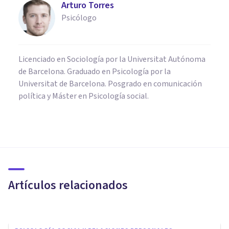
Arturo Torres
Psicólogo
Licenciado en Sociología por la Universitat Autónoma
de Barcelona. Graduado en Psicología por la
Universitat de Barcelona. Posgrado en comunicación
política y Máster en Psicología social.
PSICOLOGÍA SOCIAL Y RELACIONES PERSONALES
Comunicación pasiva: qué es y
cómo reconocerla en 4
características
Artículos relacionados
Arturo Torres