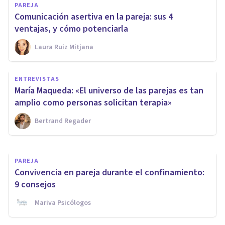
PAREJA
Comunicación asertiva en la pareja: sus 4
ventajas, y cómo potenciarla
Laura Ruiz Mitjana
PAREJA
ENTREVISTAS
​¿La distancia es el olvido en las
María Maqueda: «El universo de las parejas es tan
relaciones de pareja?
amplio como personas solicitan terapia»
Bertrand Regader
Juan Armando Corbin
PAREJA
Convivencia en pareja durante el confinamiento:
9 consejos
Mariva Psicólogos