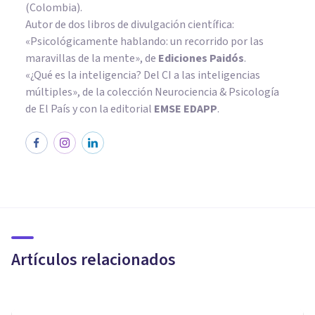
(Colombia).
Autor de dos libros de divulgación científica:
«Psicológicamente hablando: un recorrido por las
maravillas de la mente»
, de
Ediciones Paidós
.
«¿Qué es la inteligencia? Del CI a las inteligencias
múltiples», de la colección Neurociencia & Psicología
de El País y con la editorial
EMSE EDAPP
.
PAREJA
Cómo vivir en pareja: 12
consejos para convivir
adecuadamente
Artículos relacionados
Andrés Carrillo