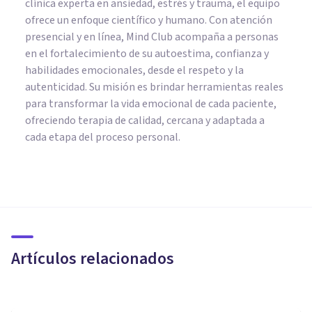
clínica experta en ansiedad, estrés y trauma, el equipo
ofrece un enfoque científico y humano. Con atención
presencial y en línea, Mind Club acompaña a personas
en el fortalecimiento de su autoestima, confianza y
habilidades emocionales, desde el respeto y la
autenticidad. Su misión es brindar herramientas reales
para transformar la vida emocional de cada paciente,
ofreciendo terapia de calidad, cercana y adaptada a
cada etapa del proceso personal.
PSICOLOGÍA SOCIAL Y RELACIONES PERSONALES
Comunicación asertiva: cómo
expresarse de manera clara
Artículos relacionados
Izzat Haykal