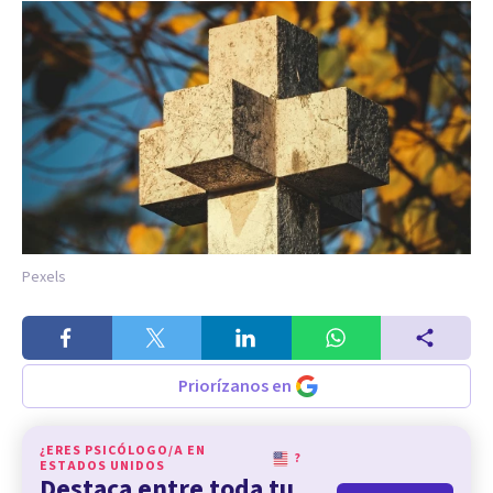
Pexels
Priorízanos en
¿ERES PSICÓLOGO/A EN
?
ESTADOS UNIDOS
Destaca entre toda tu