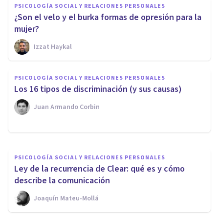
PSICOLOGÍA SOCIAL Y RELACIONES PERSONALES
¿Son el velo y el burka formas de opresión para la
mujer?
Izzat Haykal
PSICOLOGÍA SOCIAL Y RELACIONES PERSONALES
¿Qué es el integrismo?
PSICOLOGÍA SOCIAL Y RELACIONES PERSONALES
Características de esta manera
​Los 16 tipos de discriminación (y sus causas)
de pensar
Juan Armando Corbin
Nahum Montagud Rubio
PSICOLOGÍA SOCIAL Y RELACIONES PERSONALES
Ley de la recurrencia de Clear: qué es y cómo
describe la comunicación
Joaquín Mateu-Mollá