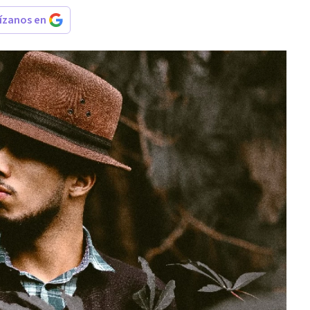
rízanos en