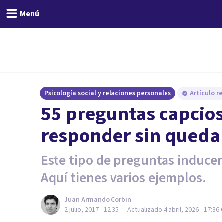
Menú
Psicología social y relaciones personales
Artículo r
​55 preguntas capcio
responder sin queda
Este tipo de preguntas inducen 
Aquí tienes varios ejemplos.
Juan Armando Corbin
2 julio, 2017 - 12:35
— Actualizado
4 abril, 2026 - 17:36