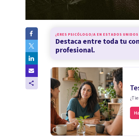
¿ERES PSICÓLOGO/A EN
ESTADOS UNIDOS
Destaca entre toda tu c
profesional.
Te
¿Tie
Ha