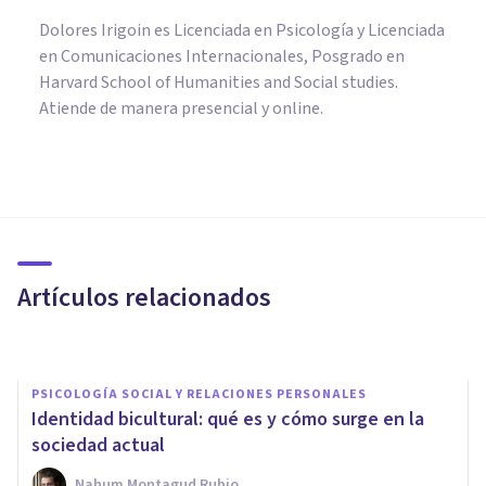
Dolores Irigoin es Licenciada en Psicología y Licenciada
en Comunicaciones Internacionales, Posgrado en
Harvard School of Humanities and Social studies.
Atiende de manera presencial y online.
PSICOLOGÍA SOCIAL Y RELACIONES PERSONALES
Resentimiento familiar:
posibles causas, efectos
psicológicos, y qué hacer
Artículos relacionados
Mario Arrimada
PSICOLOGÍA SOCIAL Y RELACIONES PERSONALES
Identidad bicultural: qué es y cómo surge en la
sociedad actual
Nahum Montagud Rubio