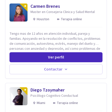
Carmen Brenes
Master en Consejeria Clinica y Salud Mental
Houston
Terapia online
Tengo mas de 12 años en atención individual, pareja y
familias. Apoyando en la resolución de conflictos, problemas
de comunicación, autoestima, estrés, manejo del duelo y
personas con ansiedad y depresión, así como problemas de
conducta y comportamiento. Desarrollo de personas
Ver perfil
maximizando su potencial y elevando su desempeño.
Estableciendo metas a corto y largo plazo, es vital para la
vida de cada uno tener su propia vision.
Contactar
Diego Tzoymaher
Psicólogo Cognitivo Conductual
Miami
Terapia online