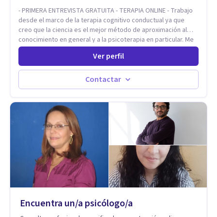
- PRIMERA ENTREVISTA GRATUITA - TERAPIA ONLINE - Trabajo
desde el marco de la terapia cognitivo conductual ya que
creo que la ciencia es el mejor método de aproximación al
conocimiento en general y a la psicoterapia en particular. Me
interesan los procesos de cambio conductual por los que una
Ver perfil
persona pueda alcanzar sus objetivos, transitando,
aceptando y modificando sus patrones cognitivos y
emocionales. Abordo patologías específicas como trastornos
Contactar
de ansiedad y del ánimo, y también crisis vitales y procesos
de crecimiento personal.
Encuentra un/a psicólogo/a