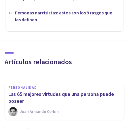
Personas narcisistas: estos son los 9 rasgos que
10
.
las definen
PERSONALIDAD
10 características de las
personas positivas
Artículos relacionados
Centro Psicológico Cepsim
PERSONALIDAD
Las 65 mejores virtudes que una persona puede
poseer
Juan Armando Corbin
PERSONALIDAD