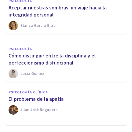
PSICOLOGÍA
¿Qué es el Ecoísmo y cómo
Aceptar nuestras sombras: un viaje hacia la
influye en la Personalidad?
integridad personal
Blanca Garcia Grau
Javi Soriano
PSICOLOGÍA
Cómo distinguir entre la disciplina y el
perfeccionismo disfuncional
Lucía Gómez
PSICOLOGÍA CLÍNICA
El problema de la apatía
Juan José Regadera