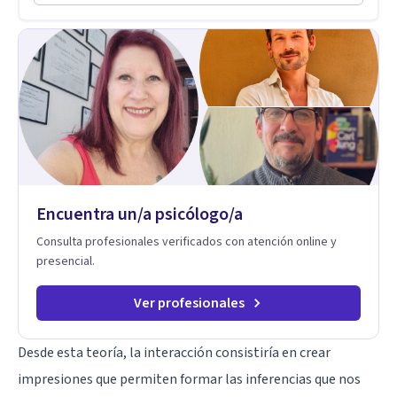
psicoanálisis, terapia somática y de trauma, psicología
corporal, Mentalization Based Therapy (MBT), hipnoterapia y
respiración neurodinámica, integrando actualmente la
Psicología Analítica Junguiana. Mi abordaje también incorpora
perspectivas interculturales, ecopsicología y el trabajo
simbólico con el inconsciente, entendiendo que cada
proceso terapéutico es único y requiere una mirada
personalizada.
Encuentra un/a psicólogo/a
Consulta profesionales verificados con atención online y
presencial.
Ver profesionales
Desde esta teoría, la interacción consistiría en crear
impresiones que permiten formar las inferencias que nos