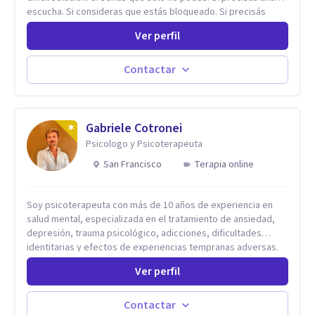
escucha. Si consideras que estás bloqueado. Si precisás
comprensión. Si no logras definir proyectos, objetivos,
Ver perfil
sueños, deseos. Si pensás que lo que te pasa no es tan
grave, pero podría ayudar. Si estás en adicciones y tu
intención es hacer algo con lo que te está pasando. No dudes
Contactar
en comunicarte a fin de comenzar a resolver la situación que
está generando esa angustia.
Gabriele Cotronei
Psicologo y Psicoterapeuta
San Francisco
Terapia online
Soy psicoterapeuta con más de 10 años de experiencia en
salud mental, especializada en el tratamiento de ansiedad,
depresión, trauma psicológico, adicciones, dificultades
identitarias y efectos de experiencias tempranas adversas.
Ofrezco un espacio terapéutico seguro, confidencial y
Ver perfil
profundamente humano, donde el dolor emocional puede
transformarse en autoconocimiento, regulación emocional y
bienestar. Trabajo desde un enfoque integrativo que combina
Contactar