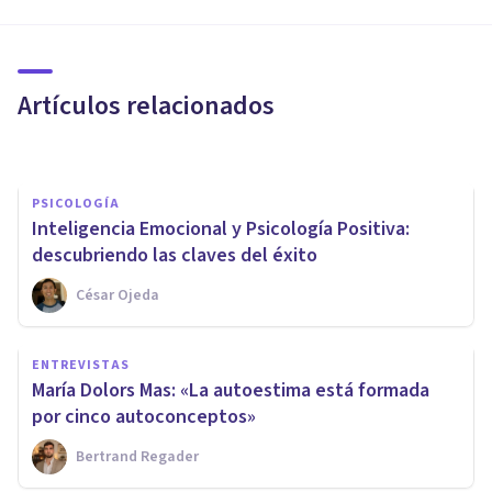
chantajista emocional, en 5
rasgos y hábitos
Artículos relacionados
Arturo Torres
PSICOLOGÍA
Inteligencia Emocional y Psicología Positiva:
descubriendo las claves del éxito
César Ojeda
PSICOLOGÍA SOCIAL Y RELACIONES PERSONALES
Comunicación selectiva: ¿qué
ENTREVISTAS
es y cómo nos afecta este
María Dolors Mas: «La autoestima está formada
sesgo?
por cinco autoconceptos»
Bertrand Regader
Nahum Montagud Rubio