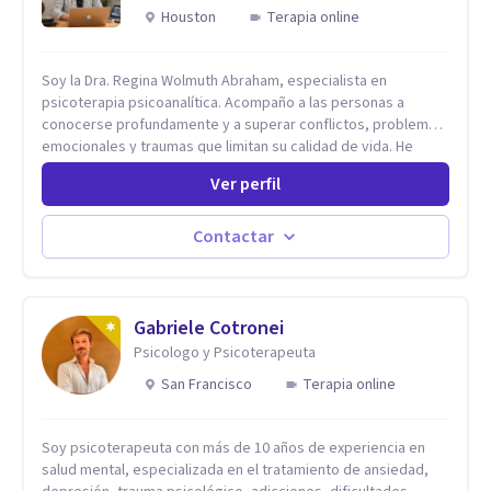
Houston
Terapia online
Soy la Dra. Regina Wolmuth Abraham, especialista en
psicoterapia psicoanalítica. Acompaño a las personas a
conocerse profundamente y a superar conflictos, problemas
emocionales y traumas que limitan su calidad de vida. He
trabajado en reconocidas instituciones como el Hospital
Ver perfil
Psiquiátrico San Rafael, Instituto Psiquiátrico MENDAO, San
Bernardino, Hospital Psiquiátrico Infantil y el Centro de
Integración Juvenil. Además, tuve el privilegio de colaborar
Contactar
en comunidades como Olivar del Conde y Xochimilco, lo que
me permitió conocer diversas realidades y necesidades.
Gabriele Cotronei
Psicologo y Psicoterapeuta
San Francisco
Terapia online
Soy psicoterapeuta con más de 10 años de experiencia en
salud mental, especializada en el tratamiento de ansiedad,