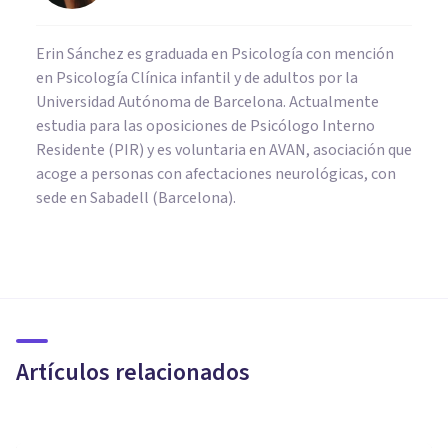
Erin Sánchez es graduada en Psicología con mención
en Psicología Clínica infantil y de adultos por la
Universidad Autónoma de Barcelona. Actualmente
estudia para las oposiciones de Psicólogo Interno
Residente (PIR) y es voluntaria en AVAN, asociación que
acoge a personas con afectaciones neurológicas, con
sede en Sabadell (Barcelona).
PSICOLOGÍA SOCIAL Y RELACIONES PERSONALES
Personas que se cierran al
amor: cómo son y cómo
ayudarlas
Artículos relacionados
Nahum Montagud Rubio