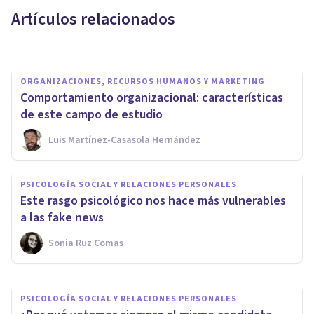
aspecto
Artículos relacionados
Javi Soriano
ORGANIZACIONES, RECURSOS HUMANOS Y MARKETING
Comportamiento organizacional: características
de este campo de estudio
Luis Martínez-Casasola Hernández
PSICOLOGÍA SOCIAL Y RELACIONES PERSONALES
PSICOLOGÍA SOCIAL Y RELACIONES PERSONALES
¿Los Psicópatas se protegen
Este rasgo psicológico nos hace más vulnerables
entre ellos?
a las fake news
Sonia Ruz Comas
Javi Soriano
PSICOLOGÍA SOCIAL Y RELACIONES PERSONALES