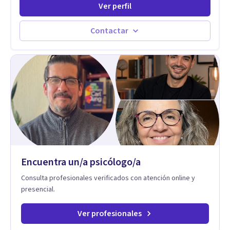
Ver perfil
aman, lideran y se comunican. Con más de 20 años de
experiencia, acompaña a personas, parejas y líderes en
procesos de desarrollo personal y profesional. Su trabajo se
Contactar
centra en la regulación emocional, las relaciones de pareja, la
comunicación efectiva y el liderazgo consciente. Su
metodología combina psicología contemporánea,
neurociencias y estrategias de cambio basadas en evidencia
para fortalecer la autoestima, desarrollar habilidades
socioemocionales y promover cambios sostenibles. Como
divulgador científico, acerca la psicología y las neurociencias
a la vida cotidiana mediante contenidos claros, rigurosos y
aplicables, con el propósito de impulsar un bienestar integral.
Encuentra un/a psicólogo/a
Consulta profesionales verificados con atención online y
presencial.
Ver profesionales