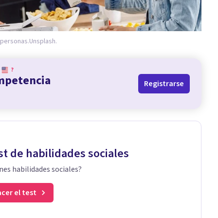
 personas.
Unsplash.
?
ompetencia
Registrarse
st de habilidades sociales
nes habilidades sociales?
cer el test