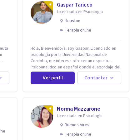
Gaspar Taricco
Licenciado en Psicologia
Houston
Terapia online
euta
Hola, Bienvenido/a! soy Gaspar, Licenciado en
mi
psicología por la Universidad Nacional de
a
Cordoba, me interesa ofrecer un espacio
Psicoanalítico en español donde el abordaje del
a que
malestar sea desde una escucha atenta, sin
Ver perfil
Contactar
prejuicios y rescatando lo singular de cada
caso, sin caer en etiquetas. Considero que
 con
todas las personas en algún momento pueden
sufrir y cada una por cuestiones particulares, es
en mi espacio donde se le dará un lugar a esas
Norma Mazzarone
on
cuestiones singulares de cada uno, para luego
Licenciada en Psicología
 en
generar cambios. Soy una persona en constante
e. En
formación, actualmente curso seminarios, una
Buenos Aires
especialización en psicoanálisis y también
ine
Terapia online
tas y
investigo. Siempre en la búsqueda de ser un