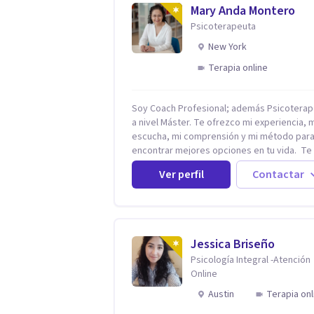
Mary Anda Montero
Psicoterapeuta
New York
Terapia online
Soy Coach Profesional; además Psicoterap
a nivel Máster. Te ofrezco mi experiencia, 
escucha, mi comprensión y mi método par
encontrar mejores opciones en tu vida. Te
acompañaré en tu autodescubrimiento par
Ver perfil
Contactar
asumas el control de tu vida. Te ayudaré a
identificar tus fortalezas y a encontrar la
riqueza que hay en ti para lograr tus metas
éxito. Te apoyaré para que descubras que eres
capaz de convertir los problemas en
Jessica Briseño
oportunidades Tú tienes derecho a vivir c
Psicología Integral -Atención
bienestar, sin culpas, sin remordimientos y
Online
plenitud. Con amor propio todo es posibl
el viaje de tu vida. ¿Te das cuenta que tienes
Austin
Terapia onl
fortalezas que te han llevado a alcanzar me