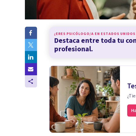
¿ERES PSICÓLOGO/A EN
ESTADOS UNIDOS
Destaca entre toda tu c
profesional.
Te
¿Tie
Ha