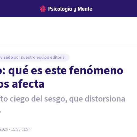
evisado
por nuestro equipo editorial
o: qué es este fenómeno
os afecta
o ciego del sesgo, que distorsiona
.
2026 - 15:55
CEST