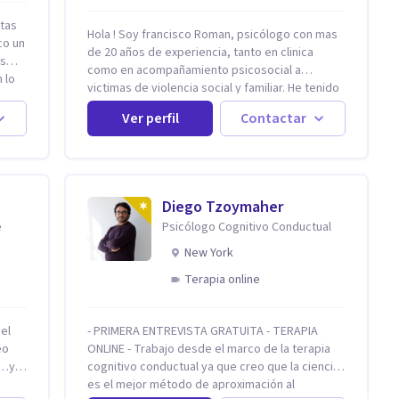
stas
Hola ! Soy francisco Roman, psicólogo con mas
co un
de 20 años de experiencia, tanto en clinica
ás
como en acompañamiento psicosocial a
 lo
victimas de violencia social y familiar. He tenido
la oportunidad de trabajar con niños adultos y
Ver perfil
Contactar
familias en todos los espacios y esto me ha
dado un una variedad de aprendizajes que
ahora pongo a tu disposicion. En la actualidad
puedo atenderte de manera presencial y/o
Retos
virtual, de lunes a sabado. el costo de cada
Diego Tzoymaher
sesión lo acordamos en el primer contacto
e
Psicólogo Cognitivo Conductual
 he
New York
on
Terapia online
el
- PRIMERA ENTREVISTA GRATUITA - TERAPIA
ONLINE - Trabajo desde el marco de la terapia
n…y
cognitivo conductual ya que creo que la ciencia
.
es el mejor método de aproximación al