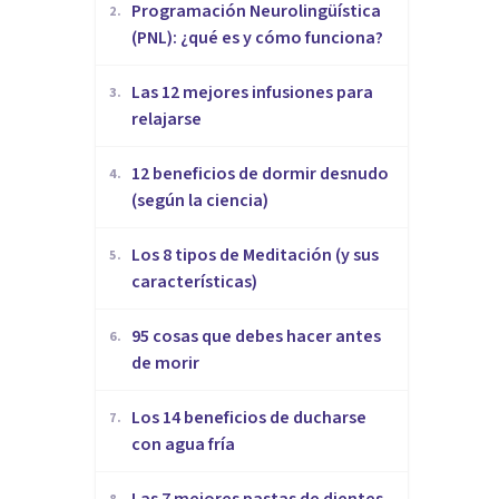
Programación Neurolingüística
2
.
(PNL): ¿qué es y cómo funciona?
​Las 12 mejores infusiones para
3
.
relajarse
12 beneficios de dormir desnudo
4
.
(según la ciencia)
Los 8 tipos de Meditación (y sus
5
.
características)
95 cosas que debes hacer antes
6
.
de morir
Los 14 beneficios de ducharse
7
.
con agua fría
Las 7 mejores pastas de dientes