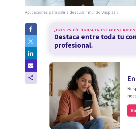
Aplicaciones para salir a descubrir mundo.
Unsplash.
¿ERES PSICÓLOGO/A EN
ESTADOS UNIDOS
Destaca entre toda tu c
profesional.
En
Resp
nece
En