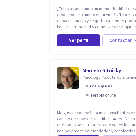
¿Estas atravesando un momento difícil o e
deseando un cambio en tu vida?... Te ofrez
espacio abierto y respetuoso donde podr
hablar con libertad y comenzar a trabajar en
que hoy te preocupa. Me especializo en
Trastornos de Ansiedad y a lo largo de mi
Ver perfil
Contactar
experiencia profesional he acompañado a
muchas Familias y Parejas con distintas
problemáticas como el manejo del estrés,
Autoestima, Gestión de la Ira, Depresión, 
en la Crianza, Codependencia, Celos, entre
Marcelo Sitnisky
otros. Cuento con más de 12 años de
Psicologo Psicoterapia onlin
experiencia en el área de la Salud mental y
Los Angeles
trabajado en distintos contextos clínicos c
niños, Adolescentes y Adultos
Terapia online
Me gusta acompañar a mis consultantes en 
camino de resolver sus dificultades. No creo
que todos sean trastornos...A veces lo so
nos ocupamos de atenderlos y resolverlos