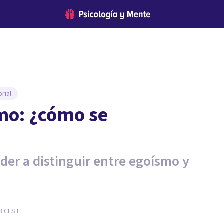
rial
mo: ¿cómo se
nder a distinguir entre egoísmo y
3
CEST