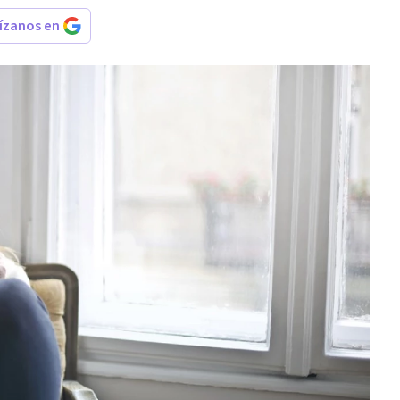
rízanos en