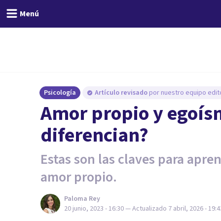
Menú
Psicología
Artículo revisado
por nuestro equipo edito
Amor propio y egoís
diferencian?
Estas son las claves para apre
amor propio.
Paloma Rey
20 junio, 2023 - 16:30
— Actualizado
7 abril, 2026 - 19:4