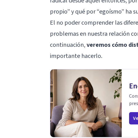
radical desde aquél entonces, por
propio” y qué por “egoísmo” ha su
El no poder comprender las difer
problemas en nuestra relación con
continuación,
veremos cómo dist
importante hacerlo.
En
Cons
pres
Ve